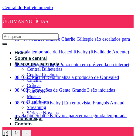
Central do Entretenimento
ÚLTIMAS NOTÍCIAS
08
/
07
:
Justice Smith e Charlie Gillespie são escalados para
segunda temporada de Heated Rivalry (Rivalidade Ardente)
Home
Sobre a central
Buscar por categoria
08
/
07
:
Jogo a Longo Prazo entra em pré-venda na internet
Central Bilheterias
Central Celebra
08
/
06
:
Rachel Reid finaliza a produção de Unrivaled
Cinema
Críticas
08
/
06
:
Gravações de Gente Grande 3 são iniciadas
Famosos
Musica
Quadrinhos
08
/
05
:
Heated Rivalry | Em entrevista, François Arnaud
Streaming
Séries e Novelas
revela que Scott e Kip vão aparecer na segunda temporada
Anuncie aqui
Contato