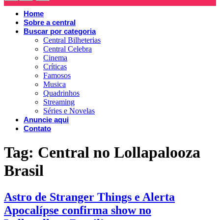
Home
Sobre a central
Buscar por categoria
Central Bilheterias
Central Celebra
Cinema
Críticas
Famosos
Musica
Quadrinhos
Streaming
Séries e Novelas
Anuncie aqui
Contato
Tag:
Central no Lollapalooza
Brasil
Astro de Stranger Things e Alerta
Apocalípse confirma show no