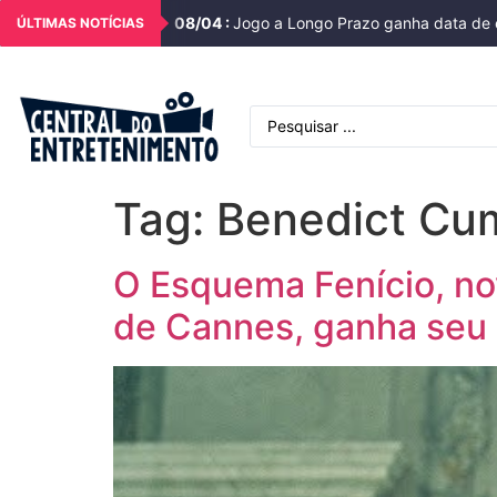
08
/
04
:
Jogo a Longo Prazo ganha data de e
ÚLTIMAS NOTÍCIAS
Tag:
Benedict Cu
O Esquema Fenício, nov
de Cannes, ganha seu p