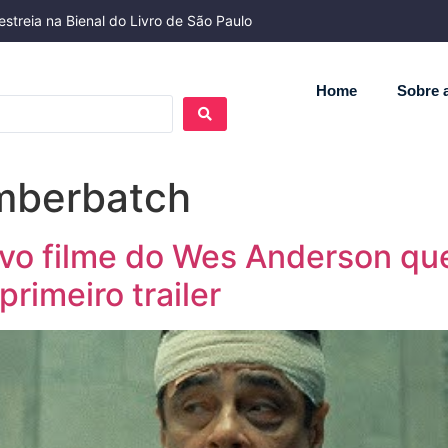
streia na Bienal do Livro de São Paulo
Home
Sobre a
mberbatch
o filme do Wes Anderson que 
rimeiro trailer