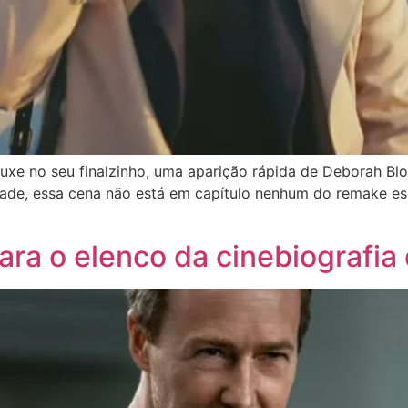
rouxe no seu finalzinho, uma aparição rápida de Deborah 
e, essa cena não está em capítulo nenhum do remake escr
ara o elenco da cinebiografia