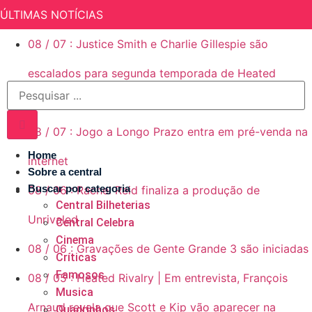
ÚLTIMAS NOTÍCIAS
08
/
07
:
Justice Smith e Charlie Gillespie são
escalados para segunda temporada de Heated
Rivalry (Rivalidade Ardente)
08
/
07
:
Jogo a Longo Prazo entra em pré-venda na
Home
internet
Sobre a central
Buscar por categoria
08
/
06
:
Rachel Reid finaliza a produção de
Central Bilheterias
Unrivaled
Central Celebra
Cinema
08
/
06
:
Gravações de Gente Grande 3 são iniciadas
Críticas
Famosos
08
/
05
:
Heated Rivalry | Em entrevista, François
Musica
Arnaud revela que Scott e Kip vão aparecer na
Quadrinhos