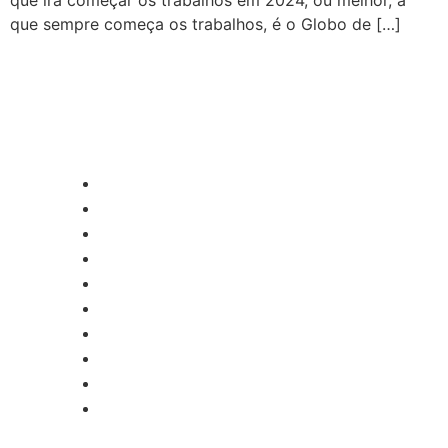
que irá começar os trabalhos em 2024, ou melhor, a
que sempre começa os trabalhos, é o Globo de […]
CATEGORIAS
Central Bilheterias
Central Celebra
Cinema
Críticas
Famosos
Central Bilheterias
Central Celebra
Cinema
Críticas
Famosos