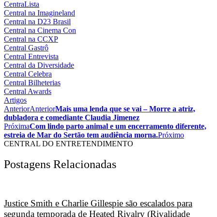
CentraLista
Central na Imagineland
Central na D23 Brasil
Central na Cinema Con
Central na CCXP
Central Gastrô
Central Entrevista
Central da Diversidade
Central Celebra
Central Bilheterias
Central Awards
Artigos
Anterior
Anterior
Mais uma lenda que se vai – Morre a atriz,
dubladora e comediante Claudia Jimenez
Próxima
Com lindo parto animal e um encerramento diferente,
estreia de Mar do Sertão tem audiência morna.
Próximo
CENTRAL DO ENTRETENDIMENTO
Postagens Relacionadas
Justice Smith e Charlie Gillespie são escalados para
segunda temporada de Heated Rivalry (Rivalidade