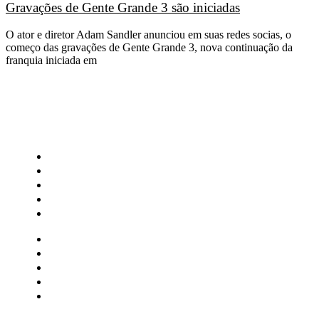
Gravações de Gente Grande 3 são iniciadas
O ator e diretor Adam Sandler anunciou em suas redes socias, o
começo das gravações de Gente Grande 3, nova continuação da
franquia iniciada em
CATEGORIAS
Central Bilheterias
Central Celebra
Cinema
Críticas
Famosos
Central Bilheterias
Central Celebra
Cinema
Críticas
Famosos