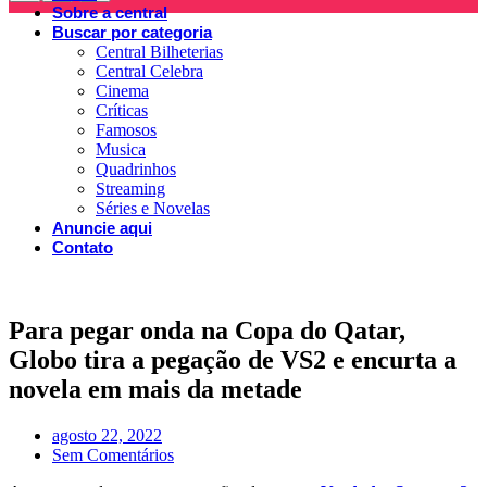
Sobre a central
Buscar por categoria
Central Bilheterias
Central Celebra
Cinema
Críticas
Famosos
Musica
Quadrinhos
Streaming
Séries e Novelas
Anuncie aqui
Contato
Para pegar onda na Copa do Qatar,
Globo tira a pegação de VS2 e encurta a
novela em mais da metade
agosto 22, 2022
Sem Comentários