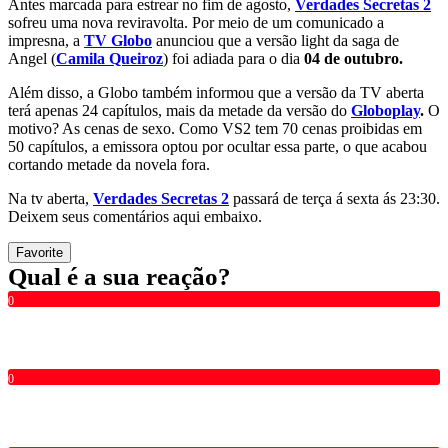
Antes marcada para estrear no fim de agosto,
Verdades Secretas 2
sofreu uma nova reviravolta. Por meio de um comunicado a
impresna, a
TV Globo
anunciou que a versão light da saga de
Angel (
Camila Queiroz
) foi adiada para o dia
04 de outubro.
Além disso, a Globo também informou que a versão da TV aberta
terá apenas 24 capítulos, mais da metade da versão do
Globoplay
.
O
motivo? As cenas de sexo. Como VS2 tem 70 cenas proibidas em
50 capítulos, a emissora optou por ocultar essa parte, o que acabou
cortando metade da novela fora.
Na tv aberta,
Verdades Secretas 2
passará de terça á sexta ás 23:30.
Deixem seus comentários aqui embaixo.
Favorite
Qual é a sua reação?
0
0