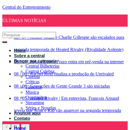
Central do Entretenimento
ÚLTIMAS NOTÍCIAS
08
/
07
:
Justice Smith e Charlie Gillespie são escalados para
segunda temporada de Heated Rivalry (Rivalidade Ardente)
Home
Sobre a central
Buscar por categoria
08
/
07
:
Jogo a Longo Prazo entra em pré-venda na internet
Central Bilheterias
Central Celebra
08
/
06
:
Rachel Reid finaliza a produção de Unrivaled
Cinema
Críticas
08
/
06
:
Gravações de Gente Grande 3 são iniciadas
Famosos
Musica
Quadrinhos
08
/
05
:
Heated Rivalry | Em entrevista, François Arnaud
Streaming
Séries e Novelas
revela que Scott e Kip vão aparecer na segunda temporada
Anuncie aqui
Contato
Home