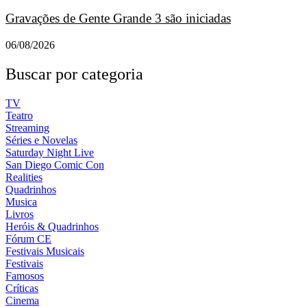
Gravações de Gente Grande 3 são iniciadas
06/08/2026
Buscar por categoria
TV
Teatro
Streaming
Séries e Novelas
Saturday Night Live
San Diego Comic Con
Realities
Quadrinhos
Musica
Livros
Heróis & Quadrinhos
Fórum CE
Festivais Musicais
Festivais
Famosos
Críticas
Cinema