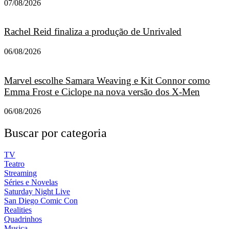
07/08/2026
Rachel Reid finaliza a produção de Unrivaled
06/08/2026
Marvel escolhe Samara Weaving e Kit Connor como
Emma Frost e Ciclope na nova versão dos X-Men
06/08/2026
Buscar por categoria
TV
Teatro
Streaming
Séries e Novelas
Saturday Night Live
San Diego Comic Con
Realities
Quadrinhos
Musica