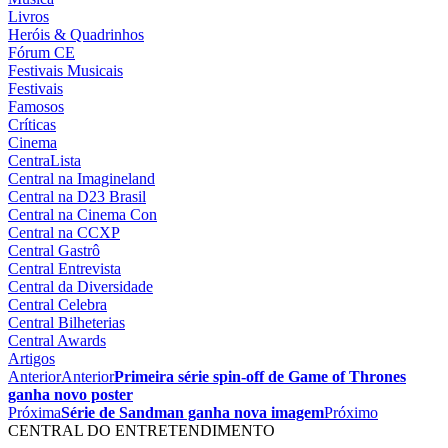
Livros
Heróis & Quadrinhos
Fórum CE
Festivais Musicais
Festivais
Famosos
Críticas
Cinema
CentraLista
Central na Imagineland
Central na D23 Brasil
Central na Cinema Con
Central na CCXP
Central Gastrô
Central Entrevista
Central da Diversidade
Central Celebra
Central Bilheterias
Central Awards
Artigos
Anterior
Anterior
Primeira série spin-off de Game of Thrones
ganha novo poster
Próxima
Série de Sandman ganha nova imagem
Próximo
CENTRAL DO ENTRETENDIMENTO