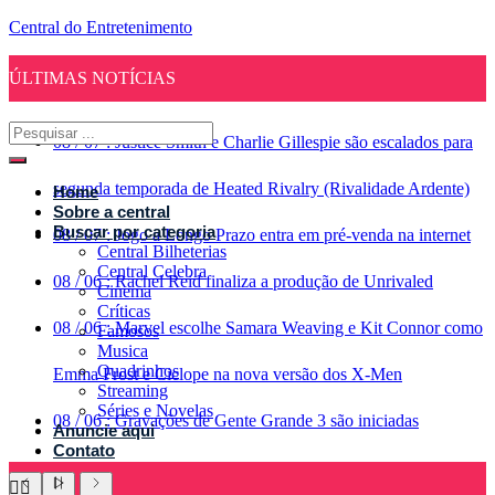
Central do Entretenimento
ÚLTIMAS NOTÍCIAS
08
/
07
:
Justice Smith e Charlie Gillespie são escalados para
segunda temporada de Heated Rivalry (Rivalidade Ardente)
Home
Sobre a central
Buscar por categoria
08
/
07
:
Jogo a Longo Prazo entra em pré-venda na internet
Central Bilheterias
Central Celebra
08
/
06
:
Rachel Reid finaliza a produção de Unrivaled
Cinema
Críticas
08
/
06
:
Marvel escolhe Samara Weaving e Kit Connor como
Famosos
Musica
Quadrinhos
Emma Frost e Ciclope na nova versão dos X-Men
Streaming
Séries e Novelas
08
/
06
:
Gravações de Gente Grande 3 são iniciadas
Anuncie aqui
Contato