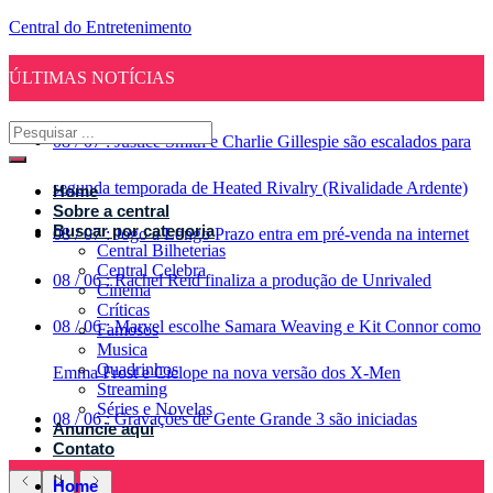
Central do Entretenimento
ÚLTIMAS NOTÍCIAS
08
/
07
:
Justice Smith e Charlie Gillespie são escalados para
segunda temporada de Heated Rivalry (Rivalidade Ardente)
Home
Sobre a central
Buscar por categoria
08
/
07
:
Jogo a Longo Prazo entra em pré-venda na internet
Central Bilheterias
Central Celebra
08
/
06
:
Rachel Reid finaliza a produção de Unrivaled
Cinema
Críticas
08
/
06
:
Marvel escolhe Samara Weaving e Kit Connor como
Famosos
Musica
Quadrinhos
Emma Frost e Ciclope na nova versão dos X-Men
Streaming
Séries e Novelas
08
/
06
:
Gravações de Gente Grande 3 são iniciadas
Anuncie aqui
Contato
Home