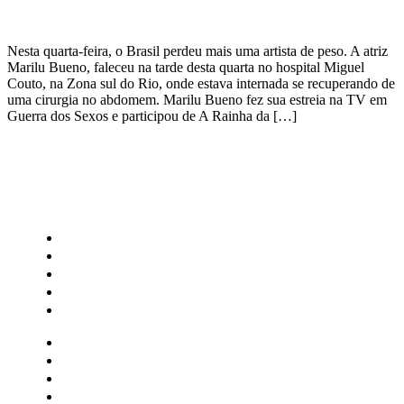
Nesta quarta-feira, o Brasil perdeu mais uma artista de peso. A atriz
Marilu Bueno, faleceu na tarde desta quarta no hospital Miguel
Couto, na Zona sul do Rio, onde estava internada se recuperando de
uma cirurgia no abdomem. Marilu Bueno fez sua estreia na TV em
Guerra dos Sexos e participou de A Rainha da […]
CATEGORIAS
Central Bilheterias
Central Celebra
Cinema
Críticas
Famosos
Central Bilheterias
Central Celebra
Cinema
Críticas