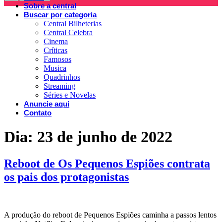
Sobre a central
Buscar por categoria
Central Bilheterias
Central Celebra
Cinema
Críticas
Famosos
Musica
Quadrinhos
Streaming
Séries e Novelas
Anuncie aqui
Contato
Dia:
23 de junho de 2022
Reboot de Os Pequenos Espiões contrata
os pais dos protagonistas
A produção do reboot de Pequenos Espiões caminha a passos lentos