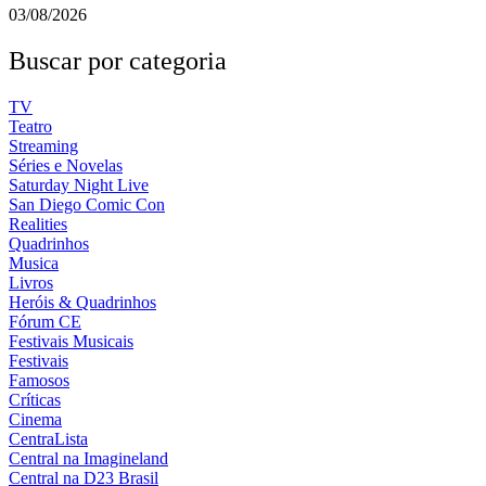
03/08/2026
Buscar por categoria
TV
Teatro
Streaming
Séries e Novelas
Saturday Night Live
San Diego Comic Con
Realities
Quadrinhos
Musica
Livros
Heróis & Quadrinhos
Fórum CE
Festivais Musicais
Festivais
Famosos
Críticas
Cinema
CentraLista
Central na Imagineland
Central na D23 Brasil