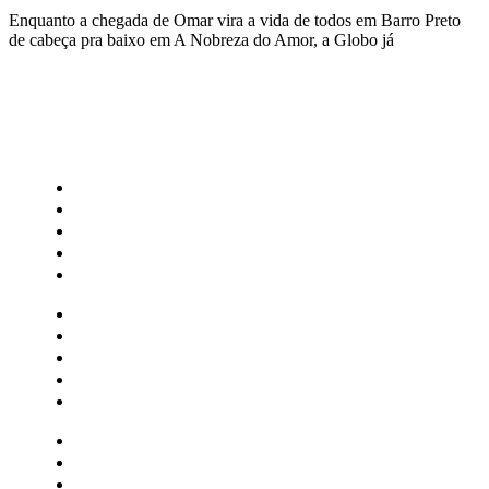
Enquanto a chegada de Omar vira a vida de todos em Barro Preto
de cabeça pra baixo em A Nobreza do Amor, a Globo já
CATEGORIAS
Central Bilheterias
Central Celebra
Cinema
Críticas
Famosos
Central Bilheterias
Central Celebra
Cinema
Críticas
Famosos
Musica
Quadrinhos
Streaming