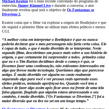
Michael Keaton
foi o mais recente convidado do programa de
entrevista
Jimmy Kimmel Live
e durante a conversa, o ator
finalmente revelou qual será o objetivo de
Os Fantasmas se
Divertem 2
.
Keaton conta que o filme vai explorar a origem do Beatlejuice e que
ele seguirá o primeiro filme ao utilizar mais efeitos práticos e menos
CGI.
“A melhor coisa em interpretar o Beetlejuice é que eu nunca
poderia declarar que o meu personagem não faria certa coisa. Ele
é capaz de tudo, o que é muito divertido de se interpretar. Neste
segundo filme, descobrimos um pouco mais sobre a sua história de
origem, o que certamente irá surpreender a todos. primeira coisa
que eu e o Tim Burton decidimos desde o começo é que, se
fôssemos fazer uma continuação, não estávamos interessados em
algo que tivesse muita tecnologia. Queríamos algo que parecesse
antigo. É muito divertido ver alguém no canto realmente
segurando algo para você e ver pessoas reais operando esses
efeitos práticos, tentando aperfeiçoá-los. Quando você tem a
chance de fazer algo assim após ficar anos na frente de uma tela
falsa gigante, fingindo que alguém estava atravessando o seu
caminho, é muito divertido. [‘Os Fantasmas se Divertem 2’] foi a
maior diversão que eu tive no set em um longo tempo.”