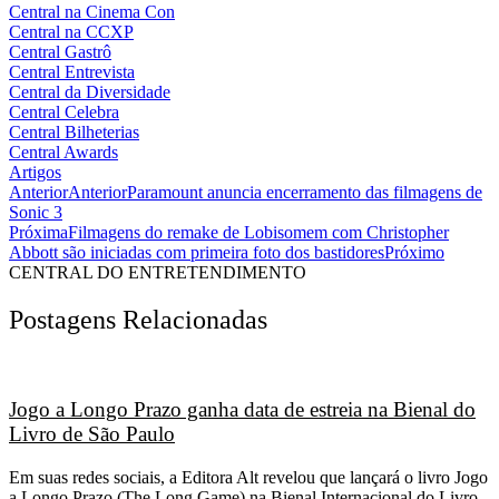
Central na Cinema Con
Central na CCXP
Central Gastrô
Central Entrevista
Central da Diversidade
Central Celebra
Central Bilheterias
Central Awards
Artigos
Anterior
Anterior
Paramount anuncia encerramento das filmagens de
Sonic 3
Próxima
Filmagens do remake de Lobisomem com Christopher
Abbott são iniciadas com primeira foto dos bastidores
Próximo
CENTRAL DO ENTRETENDIMENTO
Postagens Relacionadas
Jogo a Longo Prazo ganha data de estreia na Bienal do
Livro de São Paulo
Em suas redes sociais, a Editora Alt revelou que lançará o livro Jogo
a Longo Prazo (The Long Game) na Bienal Internacional do Livro