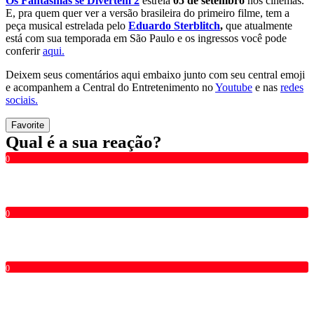
Os Fantasmas se Divertem 2
estreia
05 de setembro
nos cinemas.
E, pra quem quer ver a versão brasileira do primeiro filme, tem a
peça musical estrelada pelo
Eduardo Sterblitch
,
que atualmente
está com sua temporada em São Paulo e os ingressos você pode
conferir
aqui.
Deixem seus comentários aqui embaixo junto com seu central emoji
e acompanhem a Central do Entretenimento no
Youtube
e nas
redes
sociais.
Favorite
Qual é a sua reação?
0
0
0