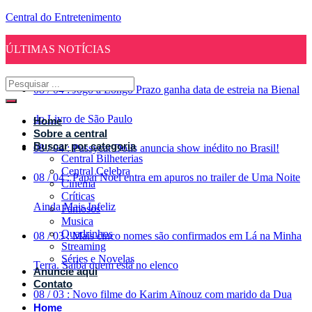
Central do Entretenimento
ÚLTIMAS NOTÍCIAS
08
/
04
:
Jogo a Longo Prazo ganha data de estreia na Bienal
do Livro de São Paulo
Home
Sobre a central
Buscar por categoria
08
/
04
:
Pussycat Dolls anuncia show inédito no Brasil!
Central Bilheterias
Central Celebra
08
/
04
:
Papai Noel entra em apuros no trailer de Uma Noite
Cinema
Críticas
Ainda Mais Infeliz
Famosos
Musica
Quadrinhos
08
/
03
:
Mais cinco nomes são confirmados em Lá na Minha
Streaming
Séries e Novelas
Terra. Saiba quem está no elenco
Anuncie aqui
Contato
08
/
03
:
Novo filme do Karim Aïnouz com marido da Dua
Home