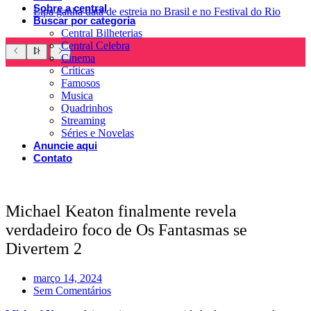
Sobre a central
Lipa ganha data de estreia no Brasil e no Festival do Rio
Buscar por categoria
Central Bilheterias
Central Celebra
Cinema
Críticas
Famosos
Musica
Quadrinhos
Streaming
Séries e Novelas
Anuncie aqui
Contato
Michael Keaton finalmente revela
verdadeiro foco de Os Fantasmas se
Divertem 2
março 14, 2024
Sem Comentários