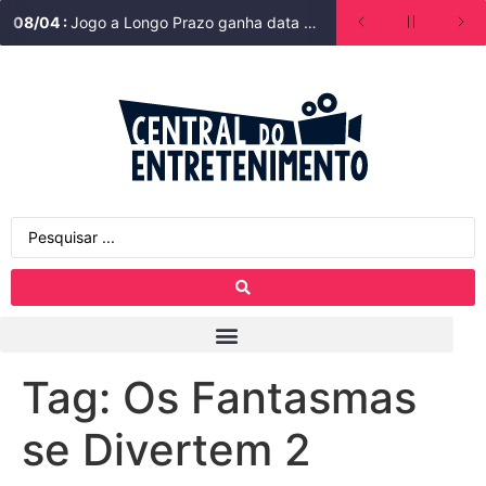
08
/
04
:
Jogo a Longo Prazo ganha data de estreia na Bienal do Livro de São Paulo
Tag:
Os Fantasmas
se Divertem 2