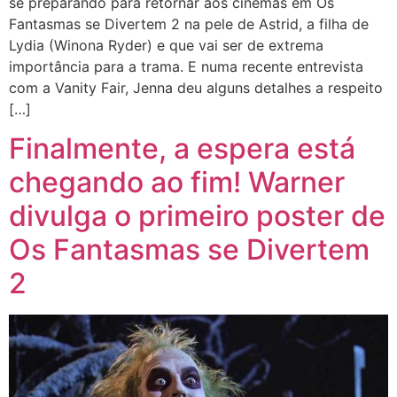
se preparando para retornar aos cinemas em Os
Fantasmas se Divertem 2 na pele de Astrid, a filha de
Lydia (Winona Ryder) e que vai ser de extrema
importância para a trama. E numa recente entrevista
com a Vanity Fair, Jenna deu alguns detalhes a respeito
[…]
Finalmente, a espera está
chegando ao fim! Warner
divulga o primeiro poster de
Os Fantasmas se Divertem
2