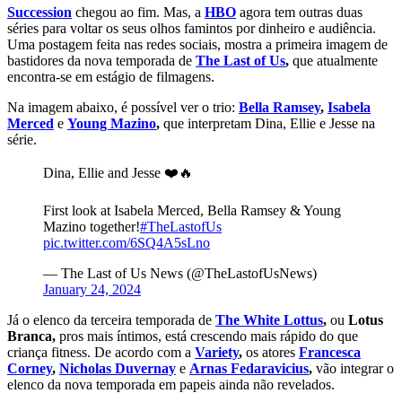
Succession
chegou ao fim. Mas, a
HBO
agora tem outras duas
séries para voltar os seus olhos famintos por dinheiro e audiência.
Uma postagem feita nas redes sociais, mostra a primeira imagem de
bastidores da nova temporada de
The Last of Us
,
que atualmente
encontra-se em estágio de filmagens.
Na imagem abaixo, é possível ver o trio:
Bella Ramsey
,
Isabela
Merced
e
Young Mazino
,
que interpretam Dina, Ellie e Jesse na
série.
Dina, Ellie and Jesse ❤️🔥
First look at Isabela Merced, Bella Ramsey & Young
Mazino together!
#TheLastofUs
pic.twitter.com/6SQ4A5sLno
— The Last of Us News (@TheLastofUsNews)
January 24, 2024
Já o elenco da terceira temporada de
The White Lottus
,
ou
Lotus
Branca,
pros mais íntimos, está crescendo mais rápido do que
criança fitness. De acordo com a
Variety
,
os atores
Francesca
Corney
,
Nicholas Duvernay
e
Arnas Fedaravicius
,
vão integrar o
elenco da nova temporada em papeis ainda não revelados.