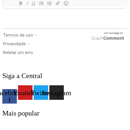
Siga a Central
acebook-
Youtube
Twitter
Instagram
f
Mais popular