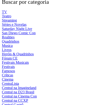
Buscar por categoria
TV
Teatro
Streaming
Séries e Novelas
Saturday Night Live
San Diego Comic Con
Realities
Quadrinhos
Musica
Livros
Heróis & Quadrinhos
Fórum CE
Festivais Musicais
Festivais
Famosos
Críticas
Cinema
CentraLista
Central na Imagineland
Central na D23 Brasil
Central na Cinema Con
Central na CCXP
Central Gastrô