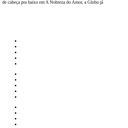
de cabeça pra baixo em A Nobreza do Amor, a Globo já
CATEGORIAS
Central Bilheterias
Central Celebra
Cinema
Críticas
Famosos
Central Bilheterias
Central Celebra
Cinema
Críticas
Famosos
Musica
Quadrinhos
Streaming
Séries e Novelas