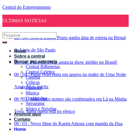
Central do Entretenimento
ÚLTIMAS NOTÍCIAS
08
/
04
:
Jogo a Longo Prazo ganha data de estreia na Bienal
do Livro de São Paulo
Home
Sobre a central
Buscar por categoria
08
/
04
:
Pussycat Dolls anuncia show inédito no Brasil!
Central Bilheterias
Central Celebra
08
/
04
:
Papai Noel entra em apuros no trailer de Uma Noite
Cinema
Críticas
Ainda Mais Infeliz
Famosos
Musica
Quadrinhos
08
/
03
:
Mais cinco nomes são confirmados em Lá na Minha
Streaming
Séries e Novelas
Terra. Saiba quem está no elenco
Anuncie aqui
Contato
08
/
03
:
Novo filme do Karim Aïnouz com marido da Dua
Home