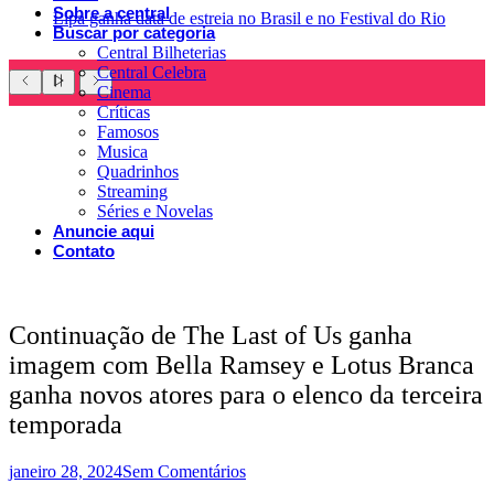
Sobre a central
Lipa ganha data de estreia no Brasil e no Festival do Rio
Buscar por categoria
Central Bilheterias
Central Celebra
Cinema
Críticas
Famosos
Musica
Quadrinhos
Streaming
Séries e Novelas
Anuncie aqui
Contato
Continuação de The Last of Us ganha
imagem com Bella Ramsey e Lotus Branca
ganha novos atores para o elenco da terceira
temporada
janeiro 28, 2024
Sem Comentários