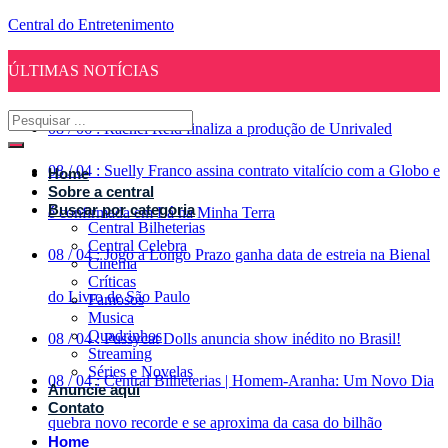
Central do Entretenimento
ÚLTIMAS NOTÍCIAS
08
/
06
:
Rachel Reid finaliza a produção de Unrivaled
08
/
04
:
Suelly Franco assina contrato vitalício com a Globo e
Home
Sobre a central
Buscar por categoria
é confirmada em Lá na Minha Terra
Central Bilheterias
Central Celebra
08
/
04
:
Jogo a Longo Prazo ganha data de estreia na Bienal
Cinema
Críticas
do Livro de São Paulo
Famosos
Musica
Quadrinhos
08
/
04
:
Pussycat Dolls anuncia show inédito no Brasil!
Streaming
Séries e Novelas
08
/
04
:
Central Bilheterias | Homem-Aranha: Um Novo Dia
Anuncie aqui
Contato
quebra novo recorde e se aproxima da casa do bilhão
Home