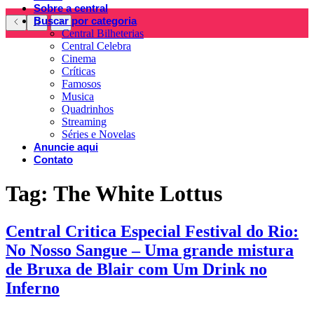
Sobre a central
Buscar por categoria
Central Bilheterias
Central Celebra
Cinema
Críticas
Famosos
Musica
Quadrinhos
Streaming
Séries e Novelas
Anuncie aqui
Contato
Tag:
The White Lottus
Central Critica Especial Festival do Rio:
No Nosso Sangue – Uma grande mistura
de Bruxa de Blair com Um Drink no
Inferno