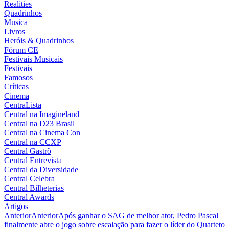
Realities
Quadrinhos
Musica
Livros
Heróis & Quadrinhos
Fórum CE
Festivais Musicais
Festivais
Famosos
Críticas
Cinema
CentraLista
Central na Imagineland
Central na D23 Brasil
Central na Cinema Con
Central na CCXP
Central Gastrô
Central Entrevista
Central da Diversidade
Central Celebra
Central Bilheterias
Central Awards
Artigos
Anterior
Anterior
Após ganhar o SAG de melhor ator, Pedro Pascal
finalmente abre o jogo sobre escalação para fazer o líder do Quarteto