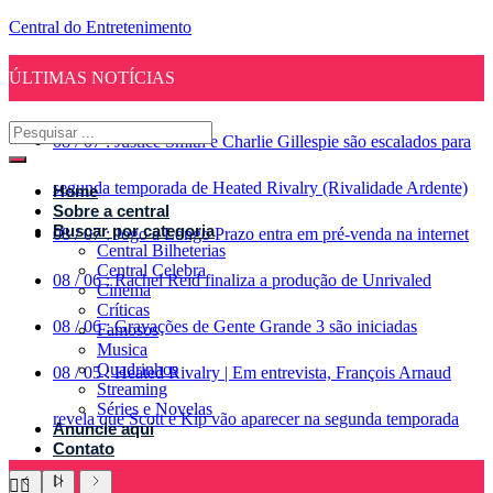
Central do Entretenimento
ÚLTIMAS NOTÍCIAS
08
/
07
:
Justice Smith e Charlie Gillespie são escalados para
segunda temporada de Heated Rivalry (Rivalidade Ardente)
Home
Sobre a central
Buscar por categoria
08
/
07
:
Jogo a Longo Prazo entra em pré-venda na internet
Central Bilheterias
Central Celebra
08
/
06
:
Rachel Reid finaliza a produção de Unrivaled
Cinema
Críticas
08
/
06
:
Gravações de Gente Grande 3 são iniciadas
Famosos
Musica
Quadrinhos
08
/
05
:
Heated Rivalry | Em entrevista, François Arnaud
Streaming
Séries e Novelas
revela que Scott e Kip vão aparecer na segunda temporada
Anuncie aqui
Contato