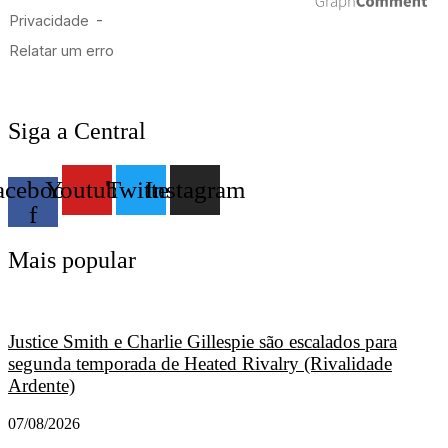
Siga a Central
acebook-
Youtube
Twitter
Instagram
f
Mais popular
Justice Smith e Charlie Gillespie são escalados para
segunda temporada de Heated Rivalry (Rivalidade
Ardente)
07/08/2026