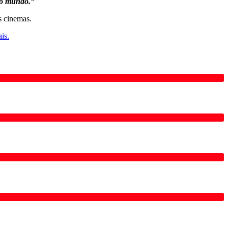
m o mundo.”
s cinemas.
ais.