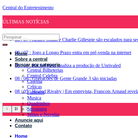
Central do Entretenimento
ÚLTIMAS NOTÍCIAS
08
/
07
:
Justice Smith e Charlie Gillespie são escalados para 
08
/
07
:
Jogo a Longo Prazo entra em pré-venda na internet
Home
Sobre a central
Buscar por categoria
08
/
06
:
Rachel Reid finaliza a produção de Unrivaled
Central Bilheterias
Central Celebra
08
/
06
:
Gravações de Gente Grande 3 são iniciadas
Cinema
Críticas
08
/
05
:
Heated Rivalry | Em entrevista, François Arnaud reve
Famosos
Musica
Quadrinhos
Streaming
Séries e Novelas
Anuncie aqui
Contato
Home