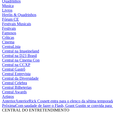
Quadrinhos
Musica
Livros
Heróis & Quadrinhos
Fórum CE
Festivais Musicais
Festivais
Famosos
Críticas
Cinema
CentraLista
Central na Imagineland
Central na D23 Brasil
Central na Cinema Con
Central na CCXP
Central Gastrô
Central Entrevista
Central da Diversidade
Central Celebra
Central Bilheterias
Central Awards
Artigos
Anterior
Anterior
Rick Cosnett entra para o elenco da sétima temporad
Próxima
Com saudade de fazer o Flash, Grant Gustin se convida par
CENTRAL DO ENTRETENDIMENTO