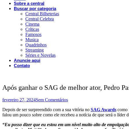
Sobre a central
Buscar por categoria
Central Bilheterias
Central Celebra
Cinema
Críticas
Famosos
Musica
Quadrinhos
Streaming
Séries e Novelas
Anuncie aqui
Contato
Após ganhar o SAG de melhor ator, Pedro Pasc
fevereiro 27, 2024
Sem Comentários
Depois de ser surpreendido com a sua vitória no
SAG Awards
como 
falou um pouco sobre como ele recebeu a notícia de que será o líder 
“Eu posso dizer que eu estou em um nível muito alto de empolgaç