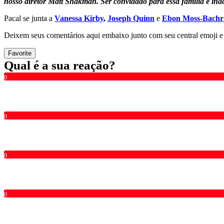
nosso diretor Matt Shakman. Ser convidado para essa família é ina
Pacal se junta a
Vanessa Kirby
,
Joseph Quinn
e
Ebon Moss-Bachr
Deixem seus comentários aqui embaixo junto com seu central emoji 
Favorite
Qual é a sua reação?
0
0
0
0