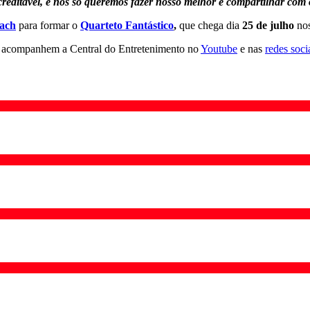
creditável, e nós só queremos fazer nosso melhor e compartilhar co
ach
para formar o
Quarteto Fantástico
,
que chega dia
25 de julho
no
e acompanhem a Central do Entretenimento no
Youtube
e nas
redes soci