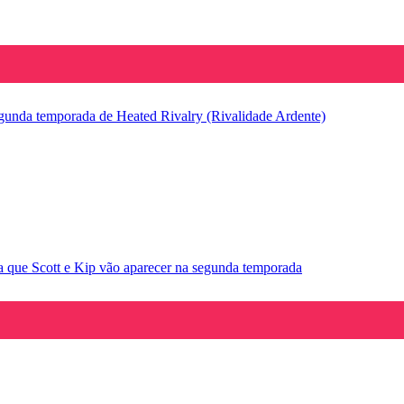
segunda temporada de Heated Rivalry (Rivalidade Ardente)
la que Scott e Kip vão aparecer na segunda temporada