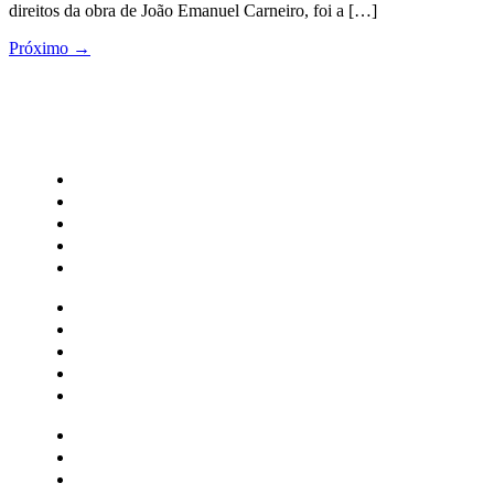
direitos da obra de João Emanuel Carneiro, foi a […]
Próximo
→
CATEGORIAS
Central Bilheterias
Central Celebra
Cinema
Críticas
Famosos
Central Bilheterias
Central Celebra
Cinema
Críticas
Famosos
Musica
Quadrinhos
Streaming