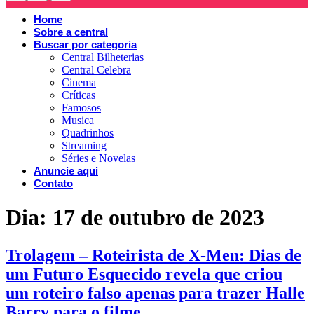
Home
Sobre a central
Buscar por categoria
Central Bilheterias
Central Celebra
Cinema
Críticas
Famosos
Musica
Quadrinhos
Streaming
Séries e Novelas
Anuncie aqui
Contato
Dia:
17 de outubro de 2023
Trolagem – Roteirista de X-Men: Dias de
um Futuro Esquecido revela que criou
um roteiro falso apenas para trazer Halle
Barry para o filme