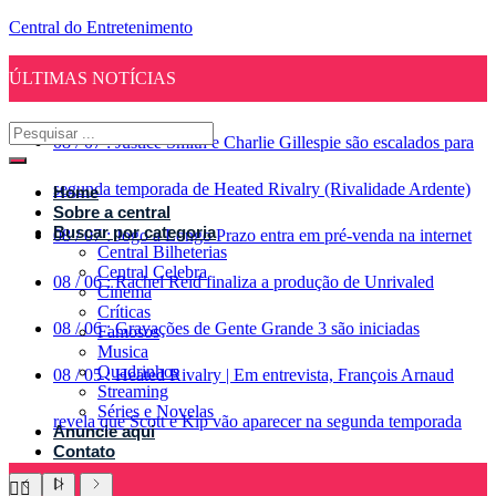
Central do Entretenimento
ÚLTIMAS NOTÍCIAS
08
/
07
:
Justice Smith e Charlie Gillespie são escalados para
segunda temporada de Heated Rivalry (Rivalidade Ardente)
Home
Sobre a central
Buscar por categoria
08
/
07
:
Jogo a Longo Prazo entra em pré-venda na internet
Central Bilheterias
Central Celebra
08
/
06
:
Rachel Reid finaliza a produção de Unrivaled
Cinema
Críticas
08
/
06
:
Gravações de Gente Grande 3 são iniciadas
Famosos
Musica
Quadrinhos
08
/
05
:
Heated Rivalry | Em entrevista, François Arnaud
Streaming
Séries e Novelas
revela que Scott e Kip vão aparecer na segunda temporada
Anuncie aqui
Contato