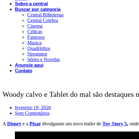
Sobre a central
Buscar por categoria
Central Bilheterias
Central Celebra
Cinema
Críticas
Famosos
Musica
Quadrinhos
Streaming
Séries e Novelas
Anuncie aqui
Contato
Woody calvo e Tablet do mal são destaques no
fevereiro 19, 2026
Sem Comentários
A
Disney
e a
Pixar
divulgaram um novo trailer de
Toy Story 5
,
onde