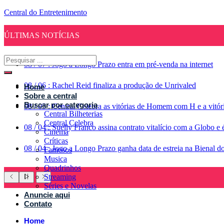
Central do Entretenimento
ÚLTIMAS NOTÍCIAS
08
/
07
:
Jogo a Longo Prazo entra em pré-venda na internet
08
/
06
:
Rachel Reid finaliza a produção de Unrivaled
Home
Sobre a central
Buscar por categoria
08
/
05
:
Central Celebra as vitórias de Homem com H e a vitó
Central Bilheterias
Central Celebra
08
/
04
:
Suelly Franco assina contrato vitalício com a Globo 
Cinema
Críticas
08
/
04
:
Jogo a Longo Prazo ganha data de estreia na Bienal d
Famosos
Musica
Quadrinhos
Streaming
Séries e Novelas
Anuncie aqui
Contato
Home