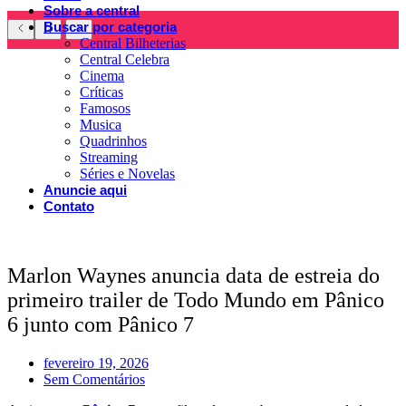
Sobre a central
Buscar por categoria
Central Bilheterias
Central Celebra
Cinema
Críticas
Famosos
Musica
Quadrinhos
Streaming
Séries e Novelas
Anuncie aqui
Contato
Marlon Waynes anuncia data de estreia do
primeiro trailer de Todo Mundo em Pânico
6 junto com Pânico 7
fevereiro 19, 2026
Sem Comentários