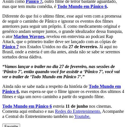
Assim como
Pânico 7
,
outro filme de terror bastante aguardado,
mas que tem muita comédia, é
Todo Mundo em Pânico 6
.
Diferente do que foi o ultimo filme, esse aqui vem com a promessa
de seguir o caminho de Pânico e ignorar os eventos dos filmes
anteriores para seguir um próprio. E como medicamento original e
genérico andam sempre juntos, o grande idealizador dessa franquia,
o ator
Marlon Waynes
,
revelou em entrevista ao podcast Rap
Attack, que o primeiro trailer deve ser lançado com as cópias de
Pânico 7
nos Estados Unidos no dia
27 de fevereiro.
Já aqui no
Brasil, onde a estreia é um dia antes, ainda não se sabe se seremos
sortudos dessa dádiva.
“Vamos lançar o trailer no dia 27 de fevereiro, nas sessões de
‘Pânico 7’, então quando você for assistir a ‘Pânico 7’, você vai
ver o trailer de ‘Todo Mundo em Pânico 7’.”
Ainda não se sabe nada a respeito da história de
Todo Mundo em
Pânico 6
,
mas espera-se que o filme ignore os eventos dos ultimos 4
filmes e siga um novo caminho a partir do segundo filme.
Todo Mundo em Pânico 6
estreia
11 de junho
nos cinemas.
Comenta aqui embaixo e nas
Redes do Entretenimento.
Acompanhe
a Central do Entretenimento também no
Youtube.
Favorite