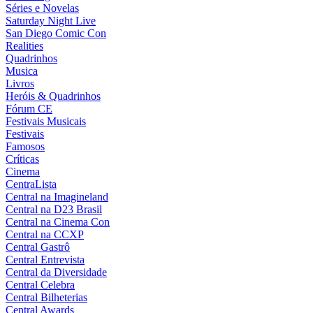
Séries e Novelas
Saturday Night Live
San Diego Comic Con
Realities
Quadrinhos
Musica
Livros
Heróis & Quadrinhos
Fórum CE
Festivais Musicais
Festivais
Famosos
Críticas
Cinema
CentraLista
Central na Imagineland
Central na D23 Brasil
Central na Cinema Con
Central na CCXP
Central Gastrô
Central Entrevista
Central da Diversidade
Central Celebra
Central Bilheterias
Central Awards