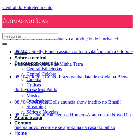
Central do Entretenimento
ÚLTIMAS NOTÍCIAS
08
/
06
:
Rachel Reid finaliza a produção de Unrivaled
08
/
04
:
Suelly Franco assina contrato vitalício com a Globo e
Home
Sobre a central
Buscar por categoria
é confirmada em Lá na Minha Terra
Central Bilheterias
Central Celebra
08
/
04
:
Jogo a Longo Prazo ganha data de estreia na Bienal
Cinema
Críticas
do Livro de São Paulo
Famosos
Musica
Quadrinhos
08
/
04
:
Pussycat Dolls anuncia show inédito no Brasil!
Streaming
Séries e Novelas
08
/
04
:
Central Bilheterias | Homem-Aranha: Um Novo Dia
Anuncie aqui
Contato
quebra novo recorde e se aproxima da casa do bilhão
Home