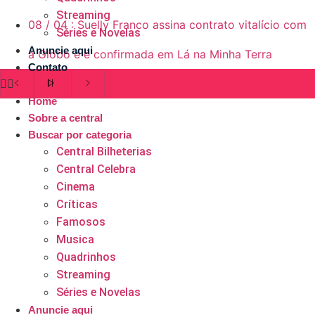
Streaming
08
/
04
:
Suelly Franco assina contrato vitalício com
Séries e Novelas
Anuncie aqui
a Globo e é confirmada em Lá na Minha Terra
Contato
Home
Sobre a central
Buscar por categoria
Central Bilheterias
Central Celebra
Cinema
Críticas
Famosos
Musica
Quadrinhos
Streaming
Séries e Novelas
Anuncie aqui