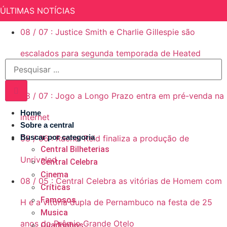
ÚLTIMAS NOTÍCIAS
08
/
07
:
Justice Smith e Charlie Gillespie são
escalados para segunda temporada de Heated
Rivalry (Rivalidade Ardente)
08
/
07
:
Jogo a Longo Prazo entra em pré-venda na
Home
internet
Sobre a central
Buscar por categoria
08
/
06
:
Rachel Reid finaliza a produção de
Central Bilheterias
Unrivaled
Central Celebra
Cinema
08
/
05
:
Central Celebra as vitórias de Homem com
Críticas
Famosos
H e a vitória dupla de Pernambuco na festa de 25
Musica
anos do Prêmio Grande Otelo
Quadrinhos