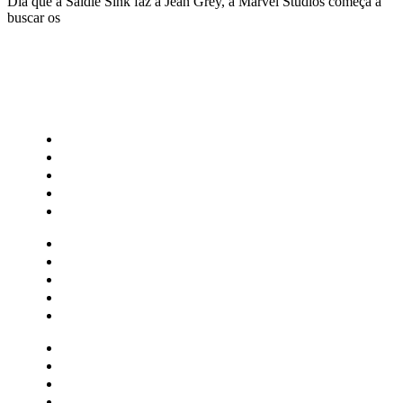
Dia que a Saidie Sink faz a Jean Grey, a Marvel Studios começa a
buscar os
CATEGORIAS
Central Bilheterias
Central Celebra
Cinema
Críticas
Famosos
Central Bilheterias
Central Celebra
Cinema
Críticas
Famosos
Musica
Quadrinhos
Streaming
Séries e Novelas