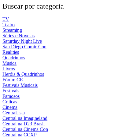
Buscar por categoria
TV
Teatro
Streaming
Séries e Novelas
Saturday Night Live
San Diego Comic Con
Realities
Quadrinhos
Musica
Livros
Heróis & Quadrinhos
Fórum CE
Festivais Musicais
Festivais
Famosos
Críticas
Cinema
CentraLista
Central na Imagineland
Central na D23 Brasil
Central na Cinema Con
Central na CCXP