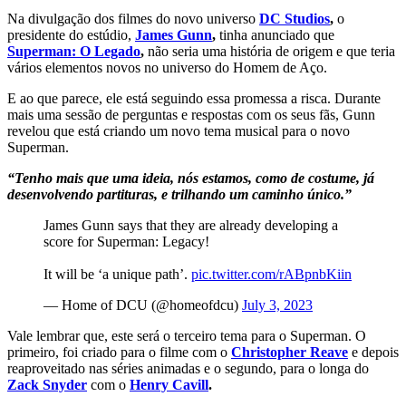
Na divulgação dos filmes do novo universo
DC Studios
,
o
presidente do estúdio,
James Gunn
,
tinha anunciado que
Superman: O Legado
,
não seria uma história de origem e que teria
vários elementos novos no universo do Homem de Aço.
E ao que parece, ele está seguindo essa promessa a risca. Durante
mais uma sessão de perguntas e respostas com os seus fãs, Gunn
revelou que está criando um novo tema musical para o novo
Superman.
“Tenho mais que uma ideia, nós estamos, como de costume, já
desenvolvendo partituras, e trilhando um caminho único.”
James Gunn says that they are already developing a
score for Superman: Legacy!
It will be ‘a unique path’.
pic.twitter.com/rABpnbKiin
— Home of DCU (@homeofdcu)
July 3, 2023
Vale lembrar que, este será o terceiro tema para o Superman. O
primeiro, foi criado para o filme com o
Christopher Reave
e depois
reaproveitado nas séries animadas e o segundo, para o longa do
Zack Snyder
com o
Henry Cavill
.