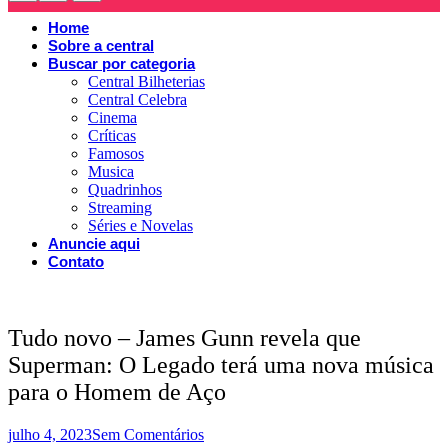
Home
Sobre a central
Buscar por categoria
Central Bilheterias
Central Celebra
Cinema
Críticas
Famosos
Musica
Quadrinhos
Streaming
Séries e Novelas
Anuncie aqui
Contato
Tudo novo – James Gunn revela que
Superman: O Legado terá uma nova música
para o Homem de Aço
julho 4, 2023
Sem Comentários