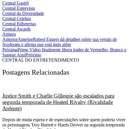
Central Gastrô
Central Entrevista
Central da Diversidade
Central Celebra
Central Bilheterias
Central Awards
Artigos
Anterior
Anterior
Robert Eggers dá detalhes sobre sua versão de
Nosferatu e afirma que está indo além
Próxima
Prime Vídeo finalmente libera trailer de Vermelho, Branco e
Sangue Azul
Próximo
CENTRAL DO ENTRETENDIMENTO
Postagens Relacionadas
Justice Smith e Charlie Gillespie são escalados para
segunda temporada de Heated Rivalry (Rivalidade
Ardente)
Depois de muita espera e de especulações sobre quem poderia viver
os personagens Troy Barrett e Harris Drover na segunda temporada