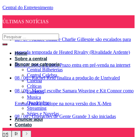
Central do Entretenimento
ÚLTIMAS NOTÍCIAS
08
/
07
:
Justice Smith e Charlie Gillespie são escalados para
segunda temporada de Heated Rivalry (Rivalidade Ardente)
Home
Sobre a central
Buscar por categoria
08
/
07
:
Jogo a Longo Prazo entra em pré-venda na internet
Central Bilheterias
Central Celebra
08
/
06
:
Rachel Reid finaliza a produção de Unrivaled
Cinema
Críticas
08
/
06
:
Marvel escolhe Samara Weaving e Kit Connor como
Famosos
Musica
Quadrinhos
Emma Frost e Ciclope na nova versão dos X-Men
Streaming
Séries e Novelas
08
/
06
:
Gravações de Gente Grande 3 são iniciadas
Anuncie aqui
Contato