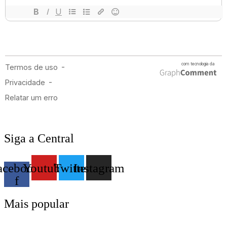
Siga a Central
acebook-
Youtube
Twitter
Instagram
f
Mais popular