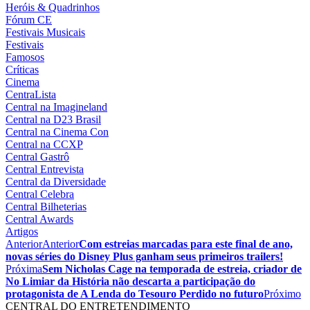
Heróis & Quadrinhos
Fórum CE
Festivais Musicais
Festivais
Famosos
Críticas
Cinema
CentraLista
Central na Imagineland
Central na D23 Brasil
Central na Cinema Con
Central na CCXP
Central Gastrô
Central Entrevista
Central da Diversidade
Central Celebra
Central Bilheterias
Central Awards
Artigos
Anterior
Anterior
Com estreias marcadas para este final de ano,
novas séries do Disney Plus ganham seus primeiros trailers!
Próxima
Sem Nicholas Cage na temporada de estreia, criador de
No Limiar da História não descarta a participação do
protagonista de A Lenda do Tesouro Perdido no futuro
Próximo
CENTRAL DO ENTRETENDIMENTO