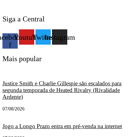
Siga a Central
acebook-
Youtube
Twitter
Instagram
f
Mais popular
Justice Smith e Charlie Gillespie são escalados para
segunda temporada de Heated Rivalry (Rivalidade
Ardente)
07/08/2026
Jogo a Longo Prazo entra em pré-venda na internet