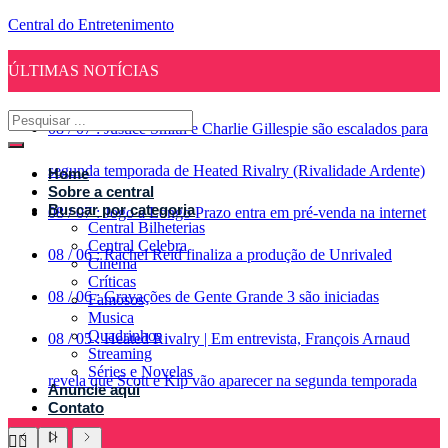
Central do Entretenimento
ÚLTIMAS NOTÍCIAS
08
/
07
:
Justice Smith e Charlie Gillespie são escalados para
segunda temporada de Heated Rivalry (Rivalidade Ardente)
Home
Sobre a central
Buscar por categoria
08
/
07
:
Jogo a Longo Prazo entra em pré-venda na internet
Central Bilheterias
Central Celebra
08
/
06
:
Rachel Reid finaliza a produção de Unrivaled
Cinema
Críticas
08
/
06
:
Gravações de Gente Grande 3 são iniciadas
Famosos
Musica
Quadrinhos
08
/
05
:
Heated Rivalry | Em entrevista, François Arnaud
Streaming
Séries e Novelas
revela que Scott e Kip vão aparecer na segunda temporada
Anuncie aqui
Contato