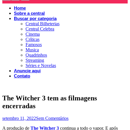
Home
Sobre a central
Buscar por categoria
Central Bilheterias
Central Celebra
Cinema
Críticas
Famosos
Musica
Quadrinhos
Streaming
Séries e Novelas
Anuncie aqui
Contato
The Witcher 3 tem as filmagens
encerradas
setembro 11, 2022
Sem Comentários
A produção de
The Witcher 3
continua a todo o vapor. E após