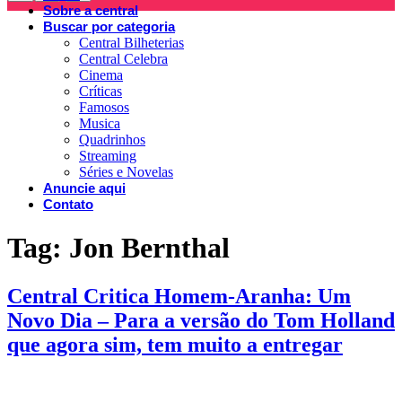
Sobre a central
Buscar por categoria
Central Bilheterias
Central Celebra
Cinema
Críticas
Famosos
Musica
Quadrinhos
Streaming
Séries e Novelas
Anuncie aqui
Contato
Tag:
Jon Bernthal
Central Critica Homem-Aranha: Um
Novo Dia – Para a versão do Tom Holland
que agora sim, tem muito a entregar