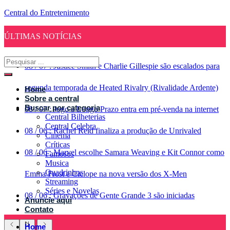
Central do Entretenimento
ÚLTIMAS NOTÍCIAS
08
/
07
:
Justice Smith e Charlie Gillespie são escalados para
segunda temporada de Heated Rivalry (Rivalidade Ardente)
Home
Sobre a central
Buscar por categoria
08
/
07
:
Jogo a Longo Prazo entra em pré-venda na internet
Central Bilheterias
Central Celebra
08
/
06
:
Rachel Reid finaliza a produção de Unrivaled
Cinema
Críticas
08
/
06
:
Marvel escolhe Samara Weaving e Kit Connor como
Famosos
Musica
Quadrinhos
Emma Frost e Ciclope na nova versão dos X-Men
Streaming
Séries e Novelas
08
/
06
:
Gravações de Gente Grande 3 são iniciadas
Anuncie aqui
Contato
Home