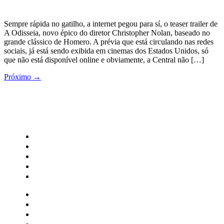
Sempre rápida no gatilho, a internet pegou para sí, o teaser trailer de
A Odisseia, novo épico do diretor Christopher Nolan, baseado no
grande clássico de Homero. A prévia que está circulando nas redes
sociais, já está sendo exibida em cinemas dos Estados Unidos, só
que não está disponível online e obviamente, a Central não […]
Próximo
→
CATEGORIAS
Central Bilheterias
Central Celebra
Cinema
Críticas
Famosos
Central Bilheterias
Central Celebra
Cinema
Críticas