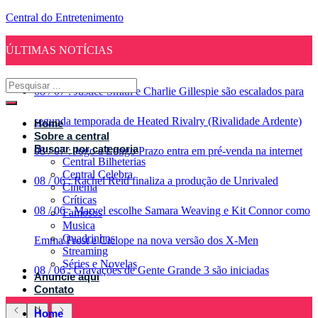
Central do Entretenimento
ÚLTIMAS NOTÍCIAS
08
/
07
:
Justice Smith e Charlie Gillespie são escalados para
segunda temporada de Heated Rivalry (Rivalidade Ardente)
Home
Sobre a central
Buscar por categoria
08
/
07
:
Jogo a Longo Prazo entra em pré-venda na internet
Central Bilheterias
Central Celebra
08
/
06
:
Rachel Reid finaliza a produção de Unrivaled
Cinema
Críticas
08
/
06
:
Marvel escolhe Samara Weaving e Kit Connor como
Famosos
Musica
Quadrinhos
Emma Frost e Ciclope na nova versão dos X-Men
Streaming
Séries e Novelas
08
/
06
:
Gravações de Gente Grande 3 são iniciadas
Anuncie aqui
Contato
Home