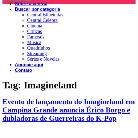
Sobre a central
Buscar por categoria
Central Bilheterias
Central Celebra
Cinema
Críticas
Famosos
Musica
Quadrinhos
Streaming
Séries e Novelas
Anuncie aqui
Contato
Tag:
Imagineland
Evento de lançamento do Imagineland em
Campina Grande anuncia Érico Borgo e
dubladoras de Guerreiras do K-Pop