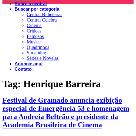
Sobre a central
Buscar por categoria
Central Bilheterias
Central Celebra
Cinema
Críticas
Famosos
Musica
Quadrinhos
Streaming
Séries e Novelas
Anuncie aqui
Contato
Tag:
Henrique Barreira
Festival de Gramado anuncia exibição
especial de Emergência 53 e homenagem
para Andreia Beltrão e presidente da
Academia Brasileira de Cinema