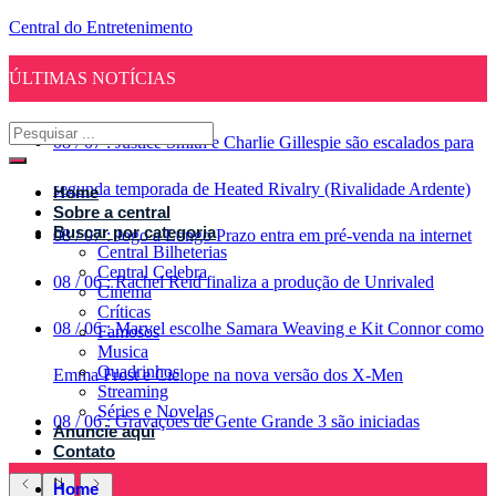
Central do Entretenimento
ÚLTIMAS NOTÍCIAS
08
/
07
:
Justice Smith e Charlie Gillespie são escalados para
segunda temporada de Heated Rivalry (Rivalidade Ardente)
Home
Sobre a central
Buscar por categoria
08
/
07
:
Jogo a Longo Prazo entra em pré-venda na internet
Central Bilheterias
Central Celebra
08
/
06
:
Rachel Reid finaliza a produção de Unrivaled
Cinema
Críticas
08
/
06
:
Marvel escolhe Samara Weaving e Kit Connor como
Famosos
Musica
Quadrinhos
Emma Frost e Ciclope na nova versão dos X-Men
Streaming
Séries e Novelas
08
/
06
:
Gravações de Gente Grande 3 são iniciadas
Anuncie aqui
Contato
Home