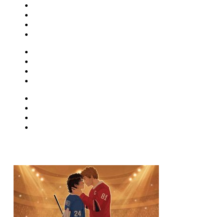
Central Celebra
Cinema
Críticas
Famosos
Musica
Quadrinhos
Streaming
Séries e Novelas
Musica
Quadrinhos
Streaming
Séries e Novelas
MAIS VISTAS