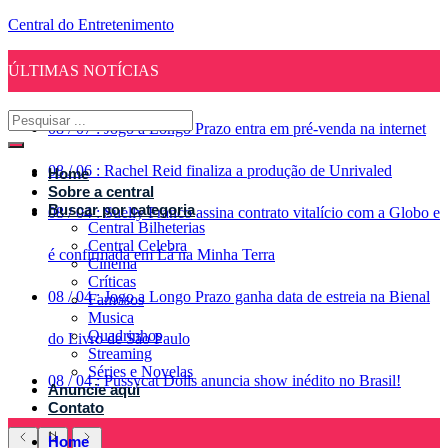
Central do Entretenimento
ÚLTIMAS NOTÍCIAS
08
/
07
:
Jogo a Longo Prazo entra em pré-venda na internet
08
/
06
:
Rachel Reid finaliza a produção de Unrivaled
Home
Sobre a central
Buscar por categoria
08
/
04
:
Suelly Franco assina contrato vitalício com a Globo e
Central Bilheterias
Central Celebra
é confirmada em Lá na Minha Terra
Cinema
Críticas
08
/
04
:
Jogo a Longo Prazo ganha data de estreia na Bienal
Famosos
Musica
Quadrinhos
do Livro de São Paulo
Streaming
Séries e Novelas
08
/
04
:
Pussycat Dolls anuncia show inédito no Brasil!
Anuncie aqui
Contato
Home