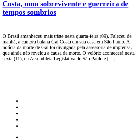
Costa, uma sobrevivente e guerreira de
tempos sombrios
O Brasil amanheceu mais triste nesta quarta-feira (09). Faleceu de
manhã, a cantora baiana Gal Costa em sua casa em São Paulo. A
notícia da morte de Gal foi divulgada pela assessoria de imprensa,
que ainda não revelou a causa da morte. O velório acontecerá nesta
sexta (11), na Assembleia Legislativa de São Paulo e […]
CATEGORIAS
Central Bilheterias
Central Celebra
Cinema
Críticas
Famosos
Central Bilheterias