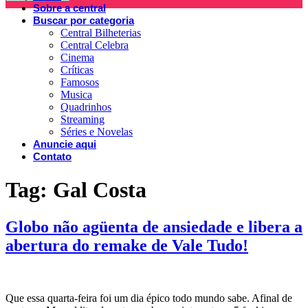
Sobre a central
Buscar por categoria
Central Bilheterias
Central Celebra
Cinema
Críticas
Famosos
Musica
Quadrinhos
Streaming
Séries e Novelas
Anuncie aqui
Contato
Tag:
Gal Costa
Globo não agüenta de ansiedade e libera a
abertura do remake de Vale Tudo!
Que essa quarta-feira foi um dia épico todo mundo sabe. Afinal de