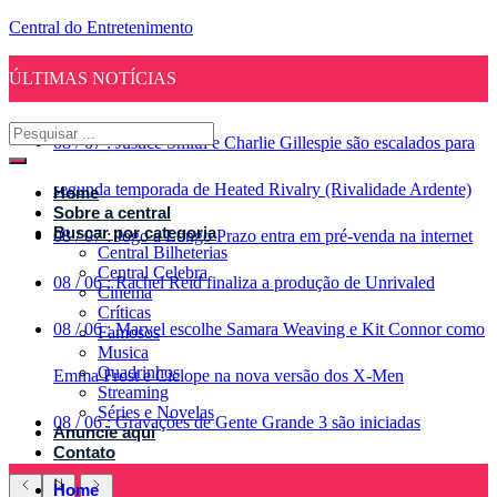
Central do Entretenimento
ÚLTIMAS NOTÍCIAS
08
/
07
:
Justice Smith e Charlie Gillespie são escalados para
segunda temporada de Heated Rivalry (Rivalidade Ardente)
Home
Sobre a central
Buscar por categoria
08
/
07
:
Jogo a Longo Prazo entra em pré-venda na internet
Central Bilheterias
Central Celebra
08
/
06
:
Rachel Reid finaliza a produção de Unrivaled
Cinema
Críticas
08
/
06
:
Marvel escolhe Samara Weaving e Kit Connor como
Famosos
Musica
Quadrinhos
Emma Frost e Ciclope na nova versão dos X-Men
Streaming
Séries e Novelas
08
/
06
:
Gravações de Gente Grande 3 são iniciadas
Anuncie aqui
Contato
Home