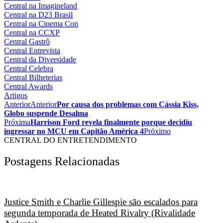
Central na Imagineland
Central na D23 Brasil
Central na Cinema Con
Central na CCXP
Central Gastrô
Central Entrevista
Central da Diversidade
Central Celebra
Central Bilheterias
Central Awards
Artigos
Anterior
Anterior
Por causa dos problemas com Cássia Kiss,
Globo suspende Desalma
Próxima
Harrison Ford revela finalmente porque decidiu
ingressar no MCU em Capitão América 4
Próximo
CENTRAL DO ENTRETENDIMENTO
Postagens Relacionadas
Justice Smith e Charlie Gillespie são escalados para
segunda temporada de Heated Rivalry (Rivalidade