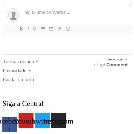
Siga a Central
acebook-
Youtube
Twitter
Instagram
f