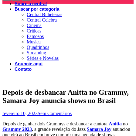
Sobre a central
Buscar por categoria
Central Bilheterias
Central Celebra
Cinema
Críticas
Famosos
Musica
Quadrinhos
Streaming
Séries e Novelas
Anuncie aqui
Contato
Depois de desbancar Anitta no Grammy,
Samara Joy anuncia shows no Brasil
fevereiro 10, 2023
Sem Comentários
Depois de ganhar dois Grammys e desbancar a cantora
Anitta
no
Grammy 2023
,
a grande revelação do Jazz
Samara Joy
anunciou
que virá ao Brasil em breve cumprir uma agenda de shows.