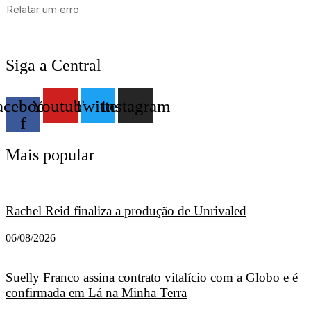
Siga a Central
acebook-
Youtube
Twitter
Instagram
f
Mais popular
Rachel Reid finaliza a produção de Unrivaled
06/08/2026
Suelly Franco assina contrato vitalício com a Globo e é
confirmada em Lá na Minha Terra