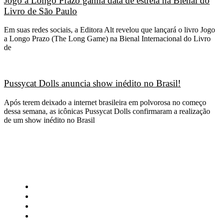
Jogo a Longo Prazo ganha data de estreia na Bienal do
Livro de São Paulo
Em suas redes sociais, a Editora Alt revelou que lançará o livro Jogo
a Longo Prazo (The Long Game) na Bienal Internacional do Livro
de
Pussycat Dolls anuncia show inédito no Brasil!
Após terem deixado a internet brasileira em polvorosa no começo
dessa semana, as icônicas Pussycat Dolls confirmaram a realização
de um show inédito no Brasil
CATEGORIAS
Central Bilheterias
Central Celebra
Cinema
Críticas