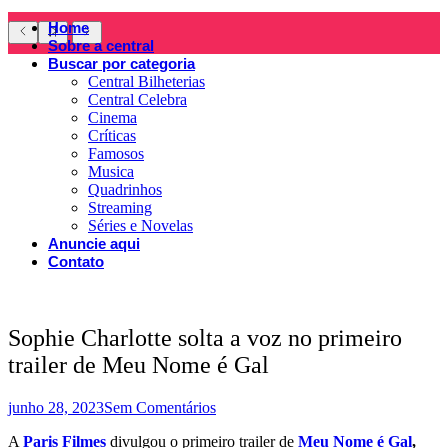
Home
Sobre a central
Buscar por categoria
Central Bilheterias
Central Celebra
Cinema
Críticas
Famosos
Musica
Quadrinhos
Streaming
Séries e Novelas
Anuncie aqui
Contato
Sophie Charlotte solta a voz no primeiro
trailer de Meu Nome é Gal
junho 28, 2023
Sem Comentários
A
Paris Filmes
divulgou o primeiro trailer de
Meu Nome é Gal
,