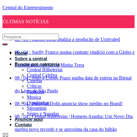
Central do Entretenimento
ÚLTIMAS NOTÍCIAS
08
/
06
:
Rachel Reid finaliza a produção de Unrivaled
08
/
04
:
Suelly Franco assina contrato vitalício com a Globo e
Home
Sobre a central
Buscar por categoria
é confirmada em Lá na Minha Terra
Central Bilheterias
Central Celebra
08
/
04
:
Jogo a Longo Prazo ganha data de estreia na Bienal
Cinema
Críticas
do Livro de São Paulo
Famosos
Musica
Quadrinhos
08
/
04
:
Pussycat Dolls anuncia show inédito no Brasil!
Streaming
Séries e Novelas
08
/
04
:
Central Bilheterias | Homem-Aranha: Um Novo Dia
Anuncie aqui
Contato
quebra novo recorde e se aproxima da casa do bilhão