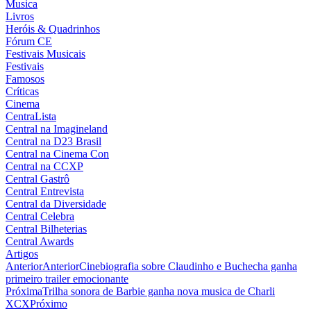
Musica
Livros
Heróis & Quadrinhos
Fórum CE
Festivais Musicais
Festivais
Famosos
Críticas
Cinema
CentraLista
Central na Imagineland
Central na D23 Brasil
Central na Cinema Con
Central na CCXP
Central Gastrô
Central Entrevista
Central da Diversidade
Central Celebra
Central Bilheterias
Central Awards
Artigos
Anterior
Anterior
Cinebiografia sobre Claudinho e Buchecha ganha
primeiro trailer emocionante
Próxima
Trilha sonora de Barbie ganha nova musica de Charli
XCX
Próximo