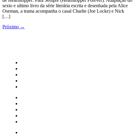
de Heartstopper: Para Sempre (Heartstopper Forever). Adaptação do
sexto e ultimo livro da série literária escrita e desenhada pela Alice
Oseman, a trama acompanha o casal Charlie (Joe Locke) e Nick
[…]
Próximo
→
CATEGORIAS
Central Bilheterias
Central Celebra
Cinema
Críticas
Famosos
Central Bilheterias
Central Celebra
Cinema
Críticas
Famosos
Musica