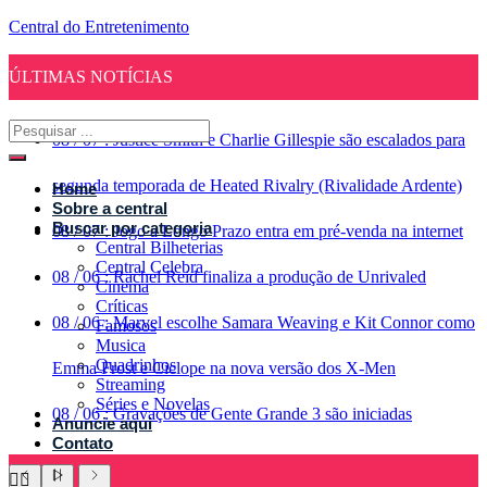
Central do Entretenimento
ÚLTIMAS NOTÍCIAS
08
/
07
:
Justice Smith e Charlie Gillespie são escalados para
segunda temporada de Heated Rivalry (Rivalidade Ardente)
Home
Sobre a central
Buscar por categoria
08
/
07
:
Jogo a Longo Prazo entra em pré-venda na internet
Central Bilheterias
Central Celebra
08
/
06
:
Rachel Reid finaliza a produção de Unrivaled
Cinema
Críticas
08
/
06
:
Marvel escolhe Samara Weaving e Kit Connor como
Famosos
Musica
Quadrinhos
Emma Frost e Ciclope na nova versão dos X-Men
Streaming
Séries e Novelas
08
/
06
:
Gravações de Gente Grande 3 são iniciadas
Anuncie aqui
Contato