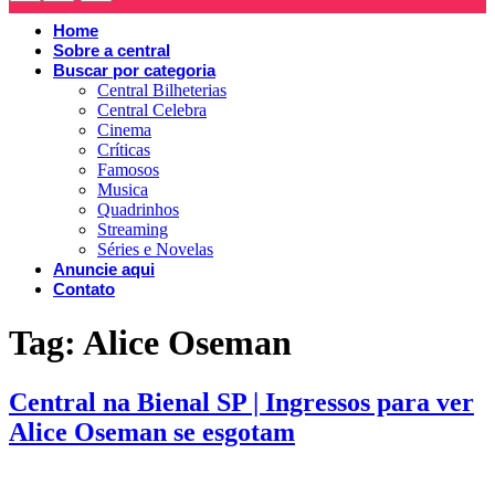
Home
Sobre a central
Buscar por categoria
Central Bilheterias
Central Celebra
Cinema
Críticas
Famosos
Musica
Quadrinhos
Streaming
Séries e Novelas
Anuncie aqui
Contato
Tag:
Alice Oseman
Central na Bienal SP | Ingressos para ver
Alice Oseman se esgotam