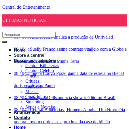
Central do Entretenimento
ÚLTIMAS NOTÍCIAS
08
/
06
:
Rachel Reid finaliza a produção de Unrivaled
08
/
04
:
Suelly Franco assina contrato vitalício com a Globo e
Home
Sobre a central
Buscar por categoria
é confirmada em Lá na Minha Terra
Central Bilheterias
Central Celebra
08
/
04
:
Jogo a Longo Prazo ganha data de estreia na Bienal
Cinema
Críticas
do Livro de São Paulo
Famosos
Musica
Quadrinhos
08
/
04
:
Pussycat Dolls anuncia show inédito no Brasil!
Streaming
Séries e Novelas
08
/
04
:
Central Bilheterias | Homem-Aranha: Um Novo Dia
Anuncie aqui
Contato
quebra novo recorde e se aproxima da casa do bilhão
Home