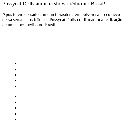
Pussycat Dolls anuncia show inédito no Brasil!
Após terem deixado a internet brasileira em polvorosa no começo
dessa semana, as icônicas Pussycat Dolls confirmaram a realização
de um show inédito no Brasil
CATEGORIAS
Central Bilheterias
Central Celebra
Cinema
Críticas
Famosos
Central Bilheterias
Central Celebra
Cinema
Críticas
Famosos