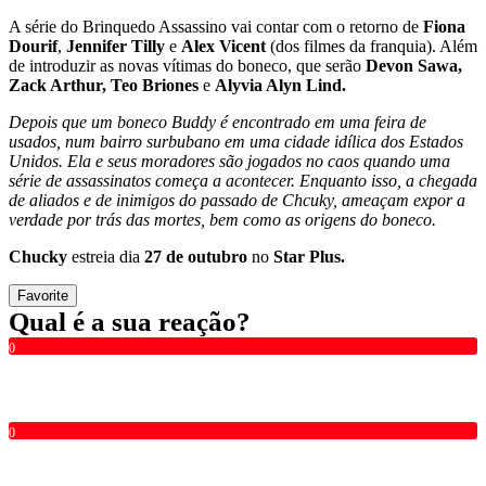
A série do Brinquedo Assassino vai contar com o retorno de
Fiona
Dourif
,
Jennifer Tilly
e
Alex Vicent
(dos filmes da franquia). Além
de introduzir as novas vítimas do boneco, que serão
Devon Sawa,
Zack Arthur, Teo Briones
e
Alyvia Alyn Lind.
Depois que um boneco Buddy é encontrado em uma feira de
usados, num bairro surbubano em uma cidade idílica dos Estados
Unidos. Ela e seus moradores são jogados no caos quando uma
série de assassinatos começa a acontecer. Enquanto isso, a chegada
de aliados e de inimigos do passado de Chcuky, ameaçam expor a
verdade por trás das mortes, bem como as origens do boneco.
Chucky
estreia dia
27 de outubro
no
Star Plus.
Favorite
Qual é a sua reação?
0
0