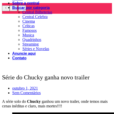
Sobre a central
Buscar por categoria
Central Bilheterias
Central Celebra
Cinema
Críticas
Famosos
Musica
Quadrinhos
Streaming
Séries e Novelas
Anuncie aqui
Contato
Série do Chucky ganha novo trailer
outubro 1, 2021
Sem Comentários
A série solo do
Chucky
ganhou um novo trailer, onde temos mais
cenas inéditas e claro, mais mortes!!!!