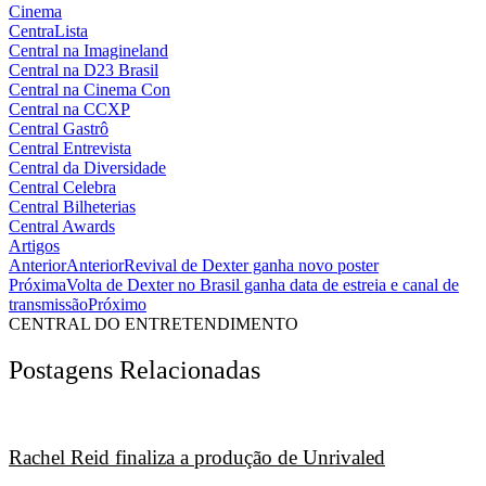
Cinema
CentraLista
Central na Imagineland
Central na D23 Brasil
Central na Cinema Con
Central na CCXP
Central Gastrô
Central Entrevista
Central da Diversidade
Central Celebra
Central Bilheterias
Central Awards
Artigos
Anterior
Anterior
Revival de Dexter ganha novo poster
Próxima
Volta de Dexter no Brasil ganha data de estreia e canal de
transmissão
Próximo
CENTRAL DO ENTRETENDIMENTO
Postagens Relacionadas
Rachel Reid finaliza a produção de Unrivaled