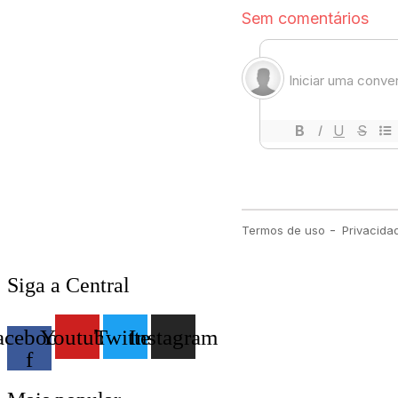
Siga a Central
acebook-
Youtube
Twitter
Instagram
f