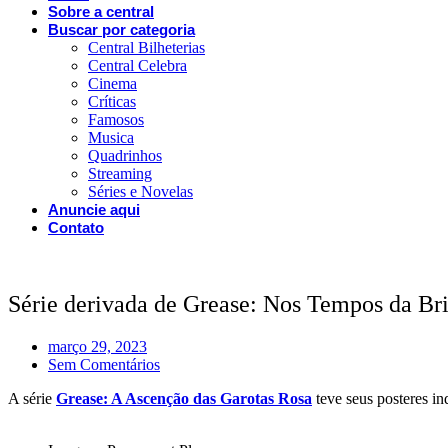
Sobre a central
Buscar por categoria
Central Bilheterias
Central Celebra
Cinema
Críticas
Famosos
Musica
Quadrinhos
Streaming
Séries e Novelas
Anuncie aqui
Contato
Série derivada de Grease: Nos Tempos da Bri
março 29, 2023
Sem Comentários
A série
Grease: A Ascenção das Garotas Rosa
teve seus posteres i