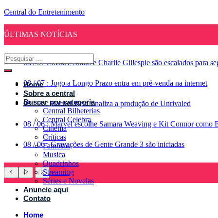
Central do Entretenimento
ÚLTIMAS NOTÍCIAS
08
/
07
:
Justice Smith e Charlie Gillespie são escalados para 
08
/
07
:
Jogo a Longo Prazo entra em pré-venda na internet
Home
Sobre a central
Buscar por categoria
08
/
06
:
Rachel Reid finaliza a produção de Unrivaled
Central Bilheterias
Central Celebra
08
/
06
:
Marvel escolhe Samara Weaving e Kit Connor como 
Cinema
Críticas
08
/
06
:
Gravações de Gente Grande 3 são iniciadas
Famosos
Musica
Quadrinhos
Streaming
Séries e Novelas
Anuncie aqui
Contato
Home