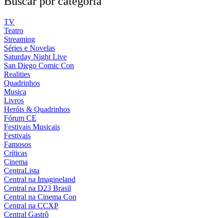
Buscar por categoria
TV
Teatro
Streaming
Séries e Novelas
Saturday Night Live
San Diego Comic Con
Realities
Quadrinhos
Musica
Livros
Heróis & Quadrinhos
Fórum CE
Festivais Musicais
Festivais
Famosos
Críticas
Cinema
CentraLista
Central na Imagineland
Central na D23 Brasil
Central na Cinema Con
Central na CCXP
Central Gastrô