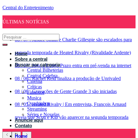
Central do Entretenimento
ÚLTIMAS NOTÍCIAS
08
/
07
:
Justice Smith e Charlie Gillespie são escalados para
segunda temporada de Heated Rivalry (Rivalidade Ardente)
Home
Sobre a central
Buscar por categoria
08
/
07
:
Jogo a Longo Prazo entra em pré-venda na internet
Central Bilheterias
Central Celebra
08
/
06
:
Rachel Reid finaliza a produção de Unrivaled
Cinema
Críticas
08
/
06
:
Gravações de Gente Grande 3 são iniciadas
Famosos
Musica
Quadrinhos
08
/
05
:
Heated Rivalry | Em entrevista, François Arnaud
Streaming
Séries e Novelas
revela que Scott e Kip vão aparecer na segunda temporada
Anuncie aqui
Contato
Home