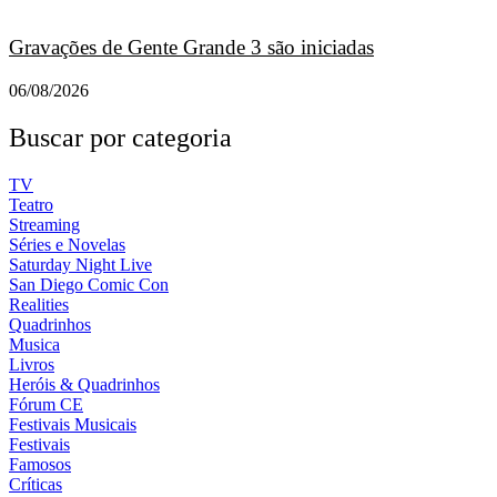
Gravações de Gente Grande 3 são iniciadas
06/08/2026
Buscar por categoria
TV
Teatro
Streaming
Séries e Novelas
Saturday Night Live
San Diego Comic Con
Realities
Quadrinhos
Musica
Livros
Heróis & Quadrinhos
Fórum CE
Festivais Musicais
Festivais
Famosos
Críticas