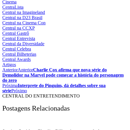
Cinema
CentraLista
Central na Imagineland
Central na D23 Brasil
Central na Cinema Con
Central na CCXP
Central Gastrô
Central Entrevista
Central da Diversidade
Central Celebra
Central Bilheterias
Central Awards
Artigos
Anterior
Anterior
Charlie Cox afirma que nova série do
Demolidor na Marvel pode começar a história do personagem
do zero
Próxima
Interprete do Pinguim, dá detalhes sobre sua
série
Próximo
CENTRAL DO ENTRETENDIMENTO
Postagens Relacionadas