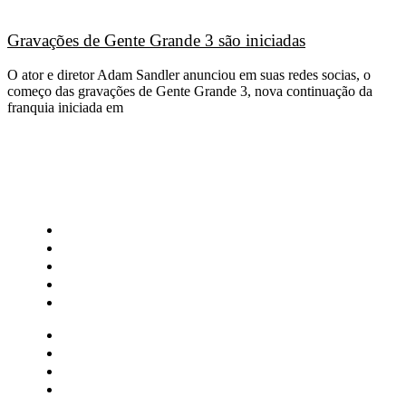
Gravações de Gente Grande 3 são iniciadas
O ator e diretor Adam Sandler anunciou em suas redes socias, o
começo das gravações de Gente Grande 3, nova continuação da
franquia iniciada em
CATEGORIAS
Central Bilheterias
Central Celebra
Cinema
Críticas
Famosos
Central Bilheterias
Central Celebra
Cinema
Críticas