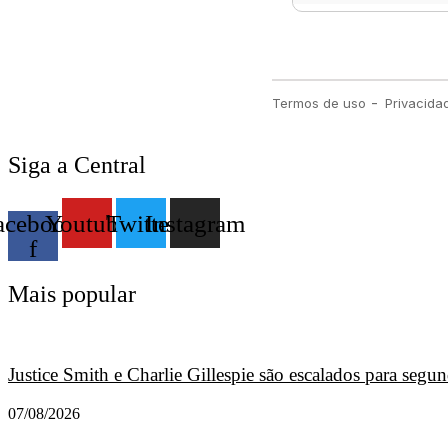
Siga a Central
acebook-
Youtube
Twitter
Instagram
f
Mais popular
Justice Smith e Charlie Gillespie são escalados para seg
07/08/2026