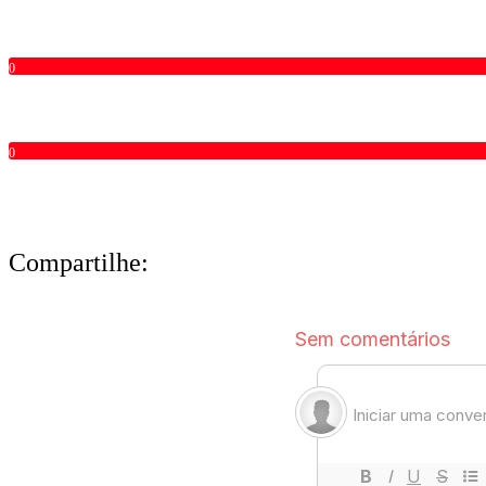
0
0
Compartilhe: