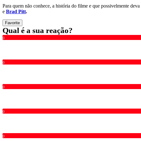
Para quem não conhece, a história do filme e que possivelmente deva 
e
Brad Pitt
.
Favorite
Qual é a sua reação?
0
0
0
0
0