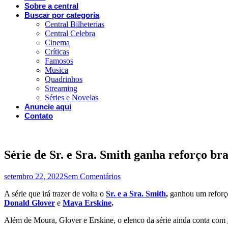
Sobre a central
Buscar por categoria
Central Bilheterias
Central Celebra
Cinema
Críticas
Famosos
Musica
Quadrinhos
Streaming
Séries e Novelas
Anuncie aqui
Contato
Série de Sr. e Sra. Smith ganha reforço
setembro 22, 2022
Sem Comentários
A série que irá trazer de volta o
Sr. e a Sra. Smith
,
ganhou um reforç
Donald Glover
e
Maya Erskine
.
Além de Moura, Glover e Erskine, o elenco da série ainda conta com