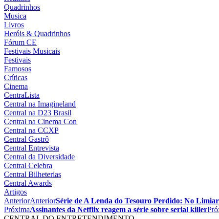
Quadrinhos
Musica
Livros
Heróis & Quadrinhos
Fórum CE
Festivais Musicais
Festivais
Famosos
Críticas
Cinema
CentraLista
Central na Imagineland
Central na D23 Brasil
Central na Cinema Con
Central na CCXP
Central Gastrô
Central Entrevista
Central da Diversidade
Central Celebra
Central Bilheterias
Central Awards
Artigos
Anterior
Anterior
Série de A Lenda do Tesouro Perdido: No Limiar d
Próxima
Assinantes da Netflix reagem a série sobre serial killer
Pró
CENTRAL DO ENTRETENDIMENTO