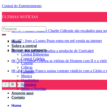
Central do Entretenimento
ÚLTIMAS NOTÍCIAS
08
/
07
:
Justice Smith e Charlie Gillespie são escalados para 
08
/
07
:
Jogo a Longo Prazo entra em pré-venda na internet
Home
Sobre a central
Buscar por categoria
08
/
06
:
Rachel Reid finaliza a produção de Unrivaled
Central Bilheterias
Central Celebra
08
/
05
:
Central Celebra as vitórias de Homem com H e a vitó
Cinema
Críticas
08
/
04
:
Suelly Franco assina contrato vitalício com a Globo 
Famosos
Musica
Quadrinhos
Streaming
Séries e Novelas
Anuncie aqui
Contato
Home