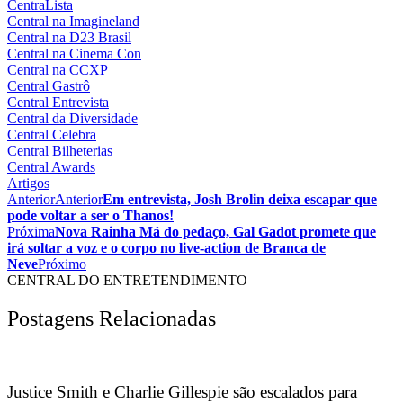
CentraLista
Central na Imagineland
Central na D23 Brasil
Central na Cinema Con
Central na CCXP
Central Gastrô
Central Entrevista
Central da Diversidade
Central Celebra
Central Bilheterias
Central Awards
Artigos
Anterior
Anterior
Em entrevista, Josh Brolin deixa escapar que
pode voltar a ser o Thanos!
Próxima
Nova Rainha Má do pedaço, Gal Gadot promete que
irá soltar a voz e o corpo no live-action de Branca de
Neve
Próximo
CENTRAL DO ENTRETENDIMENTO
Postagens Relacionadas
Justice Smith e Charlie Gillespie são escalados para