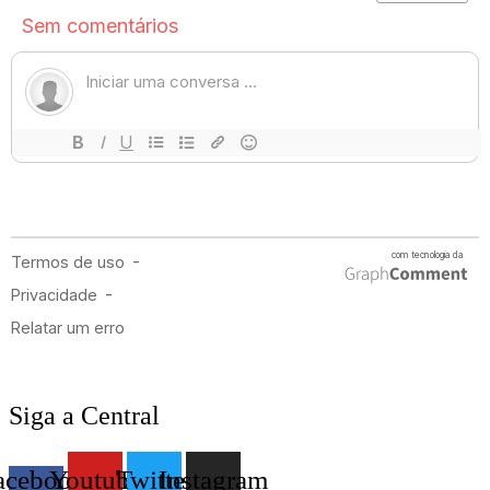
Siga a Central
acebook-
Youtube
Twitter
Instagram