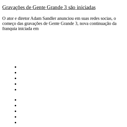
Gravações de Gente Grande 3 são iniciadas
O ator e diretor Adam Sandler anunciou em suas redes socias, o
começo das gravações de Gente Grande 3, nova continuação da
franquia iniciada em
CATEGORIAS
Central Bilheterias
Central Celebra
Cinema
Críticas
Famosos
Central Bilheterias
Central Celebra
Cinema
Críticas
Famosos