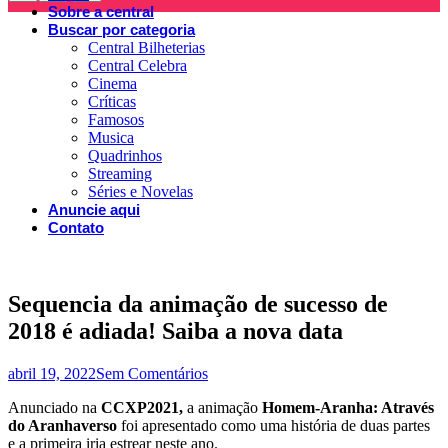
Sobre a central
Buscar por categoria
Central Bilheterias
Central Celebra
Cinema
Críticas
Famosos
Musica
Quadrinhos
Streaming
Séries e Novelas
Anuncie aqui
Contato
Sequencia da animação de sucesso de
2018 é adiada! Saiba a nova data
abril 19, 2022
Sem Comentários
Anunciado na
CCXP2021,
a animação
Homem-Aranha: Através
do Aranhaverso
foi apresentado como uma história de duas partes
e a primeira iria estrear neste ano.