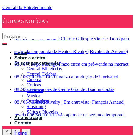
Central do Entretenimento
ÚLTIMAS NOTÍCIAS
08
/
07
:
Justice Smith e Charlie Gillespie são escalados para
segunda temporada de Heated Rivalry (Rivalidade Ardente)
Home
Sobre a central
Buscar por categoria
08
/
07
:
Jogo a Longo Prazo entra em pré-venda na internet
Central Bilheterias
Central Celebra
08
/
06
:
Rachel Reid finaliza a produção de Unrivaled
Cinema
Críticas
08
/
06
:
Gravações de Gente Grande 3 são iniciadas
Famosos
Musica
Quadrinhos
08
/
05
:
Heated Rivalry | Em entrevista, François Arnaud
Streaming
Séries e Novelas
revela que Scott e Kip vão aparecer na segunda temporada
Anuncie aqui
Contato
Home