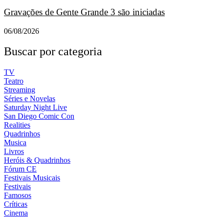
Gravações de Gente Grande 3 são iniciadas
06/08/2026
Buscar por categoria
TV
Teatro
Streaming
Séries e Novelas
Saturday Night Live
San Diego Comic Con
Realities
Quadrinhos
Musica
Livros
Heróis & Quadrinhos
Fórum CE
Festivais Musicais
Festivais
Famosos
Críticas
Cinema