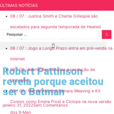
ÚLTIMAS NOTÍCIAS
08
/
07
:
Justice Smith e Charlie Gillespie são
escalados para segunda temporada de Heated
Rivalry (Rivalidade Ardente)
08
/
07
:
Jogo a Longo Prazo entra em pré-venda na
internet
Robert Pattinson
08
/
06
:
Rachel Reid finaliza a produção de
revela porque aceitou
Unrivaled
ser o Batman
08
/
06
:
Marvel escolhe Samara Weaving e Kit
Connor como Emma Frost e Ciclope na nova versão
janeiro 31, 2022
Sem Comentários
dos X-Men