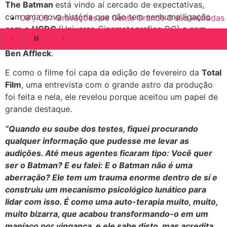
The Batman
está vindo aí cercado de expectativas,
com uma nova história que não tem nenhuma ligação
08
/
06
:
Gravações de Gente Grande 3 são iniciadas
com o
UCDC
(Universo Cinematografico DC) e com
Robert Pattinson
ocupando o posto que antes era de
Ben Affleck
.
E como o filme foi capa da edição de fevereiro da
Total
Film
, uma entrevista com o grande astro da produção
foi feita e nela, ele revelou porque aceitou um papel de
grande destaque.
“Quando eu soube dos testes, fiquei procurando
qualquer informação que pudesse me levar as
audições. Até meus agentes ficaram tipo: Você quer
ser o Batman? E eu falei: E o Batman não é uma
aberração? Ele tem um trauma enorme dentro de sí e
construiu um mecanismo psicológico lunático para
lidar com isso. É como uma auto-terapia muito, muito,
muito bizarra, que acabou transformando-o em um
maníaco por vingança, e ele sabe disto, mas acredita