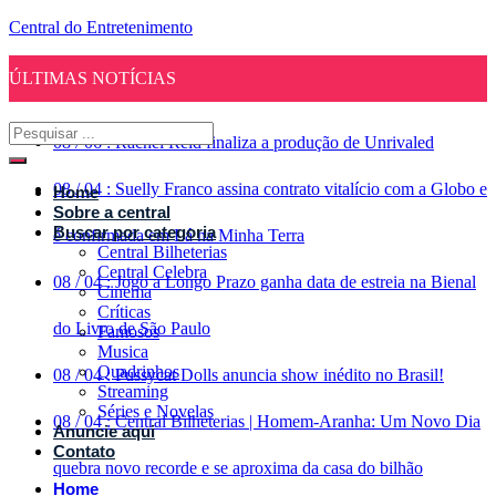
Central do Entretenimento
ÚLTIMAS NOTÍCIAS
08
/
06
:
Rachel Reid finaliza a produção de Unrivaled
08
/
04
:
Suelly Franco assina contrato vitalício com a Globo e
Home
Sobre a central
Buscar por categoria
é confirmada em Lá na Minha Terra
Central Bilheterias
Central Celebra
08
/
04
:
Jogo a Longo Prazo ganha data de estreia na Bienal
Cinema
Críticas
do Livro de São Paulo
Famosos
Musica
Quadrinhos
08
/
04
:
Pussycat Dolls anuncia show inédito no Brasil!
Streaming
Séries e Novelas
08
/
04
:
Central Bilheterias | Homem-Aranha: Um Novo Dia
Anuncie aqui
Contato
quebra novo recorde e se aproxima da casa do bilhão
Home