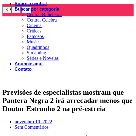
Sobre a central
Buscar por categoria
Central Bilheterias
Central Celebra
Cinema
Críticas
Famosos
Musica
Quadrinhos
Streaming
Séries e Novelas
Anuncie aqui
Contato
Previsões de especialistas mostram que
Pantera Negra 2 irá arrecadar menos que
Doutor Estranho 2 na pré-estreia
novembro 10, 2022
Sem Comentários