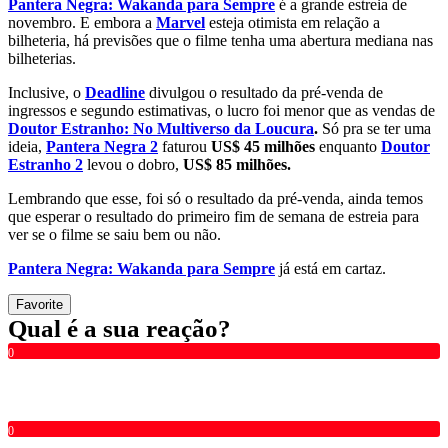
Pantera Negra: Wakanda para Sempre
é a grande estreia de
novembro. E embora a
Marvel
esteja otimista em relação a
bilheteria, há previsões que o filme tenha uma abertura mediana nas
bilheterias.
Inclusive, o
Deadline
divulgou o resultado da pré-venda de
ingressos e segundo estimativas, o lucro foi menor que as vendas de
Doutor Estranho: No Multiverso da Loucura
.
Só pra se ter uma
ideia,
Pantera Negra 2
faturou
US$ 45 milhões
enquanto
Doutor
Estranho 2
levou o dobro,
US$ 85 milhões.
Lembrando que esse, foi só o resultado da pré-venda, ainda temos
que esperar o resultado do primeiro fim de semana de estreia para
ver se o filme se saiu bem ou não.
Pantera Negra: Wakanda para Sempre
já está em cartaz.
Favorite
Qual é a sua reação?
0
0