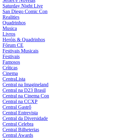
Séries e Novelas
Saturday Night Live
San Diego Comic Con
Realities
Quadrinhos
Musica
Livros
Heróis & Quadrinhos
Fórum CE
Festivais Musicais
Festivais
Famosos
Críticas
Cinema
CentraLista
Central na Imagineland
Central na D23 Brasil
Central na Cinema Con
Central na CCXP
Central Gastrô
Central Entrevista
Central da Diversidade
Central Celebra
Central Bilheterias
Central Awards