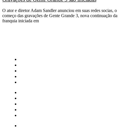
O ator e diretor Adam Sandler anunciou em suas redes socias, o
começo das gravações de Gente Grande 3, nova continuação da
franquia iniciada em
CATEGORIAS
Central Bilheterias
Central Celebra
Cinema
Críticas
Famosos
Central Bilheterias
Central Celebra
Cinema
Críticas
Famosos
Musica