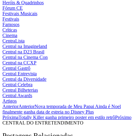
Heróis & Quadrinhos
Fórum CE
Festivais Musicais
Festivais
Famosos
Críticas
Cinema
CentraLista
Central na Imagineland
Central na D23 Brasil
Central na Cinema Con
Central na CCXP
Central Gastrô
Central Entrevista
Central da Diversidade
Central Celebra
Central Bilheterias
Central Awards
Artigos
Anterior
Anterior
Nova temporada de Meu Papai Ainda é Noel
finalmente ganha data de estreia no Disney Plus
Próxima
Totally Killer ganha primeiro poster em estilo retrô
Próximo
CENTRAL DO ENTRETENDIMENTO
Postagens Relacionadas