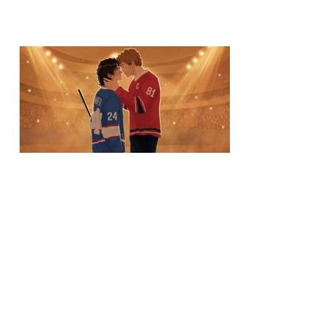
Justice Smith e Charlie Gillespie são escalados para segunda
temporada de Heated Rivalry (Rivalidade Ardente)