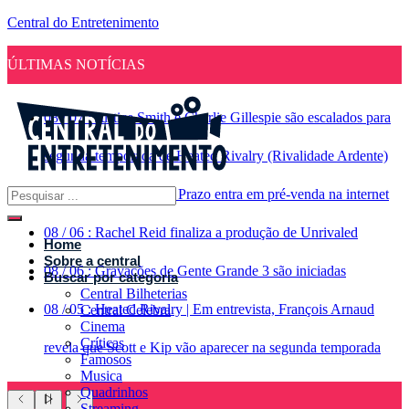
Central do Entretenimento
ÚLTIMAS NOTÍCIAS
08
/
07
:
Justice Smith e Charlie Gillespie são escalados para
segunda temporada de Heated Rivalry (Rivalidade Ardente)
08
/
07
:
Jogo a Longo Prazo entra em pré-venda na internet
08
/
06
:
Rachel Reid finaliza a produção de Unrivaled
Home
Sobre a central
08
/
06
:
Gravações de Gente Grande 3 são iniciadas
Buscar por categoria
Central Bilheterias
08
/
05
:
Heated Rivalry | Em entrevista, François Arnaud
Central Celebra
Cinema
Críticas
revela que Scott e Kip vão aparecer na segunda temporada
Famosos
Musica
Quadrinhos
Streaming