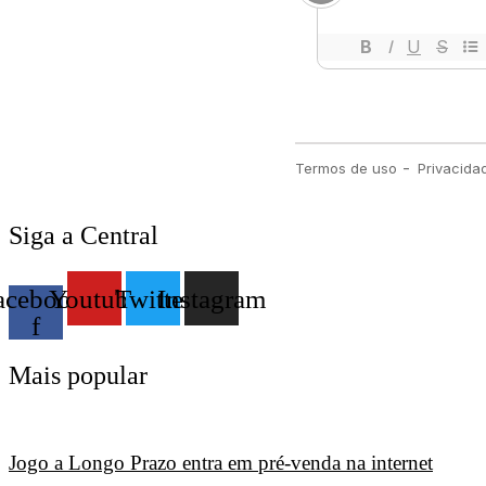
Siga a Central
acebook-
Youtube
Twitter
Instagram
f
Mais popular
Jogo a Longo Prazo entra em pré-venda na internet