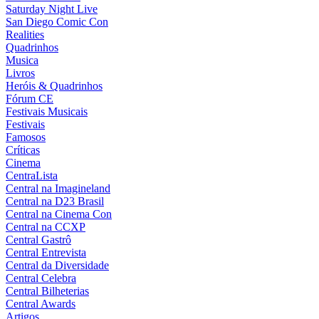
Saturday Night Live
San Diego Comic Con
Realities
Quadrinhos
Musica
Livros
Heróis & Quadrinhos
Fórum CE
Festivais Musicais
Festivais
Famosos
Críticas
Cinema
CentraLista
Central na Imagineland
Central na D23 Brasil
Central na Cinema Con
Central na CCXP
Central Gastrô
Central Entrevista
Central da Diversidade
Central Celebra
Central Bilheterias
Central Awards
Artigos