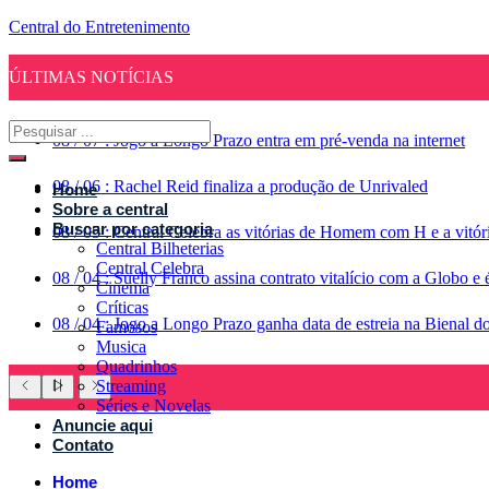
Central do Entretenimento
ÚLTIMAS NOTÍCIAS
08
/
07
:
Jogo a Longo Prazo entra em pré-venda na internet
08
/
06
:
Rachel Reid finaliza a produção de Unrivaled
Home
Sobre a central
Buscar por categoria
08
/
05
:
Central Celebra as vitórias de Homem com H e a vitó
Central Bilheterias
Central Celebra
08
/
04
:
Suelly Franco assina contrato vitalício com a Globo 
Cinema
Críticas
08
/
04
:
Jogo a Longo Prazo ganha data de estreia na Bienal d
Famosos
Musica
Quadrinhos
Streaming
Séries e Novelas
Anuncie aqui
Contato
Home