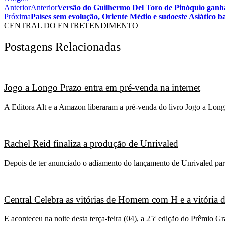
Anterior
Anterior
Versão do Guilhermo Del Toro de Pinóquio ganha
Próxima
Países sem evolução, Oriente Médio e sudoeste Asiátic
CENTRAL DO ENTRETENDIMENTO
Postagens Relacionadas
Jogo a Longo Prazo entra em pré-venda na internet
A Editora Alt e a Amazon liberaram a pré-venda do livro Jogo a Long
Rachel Reid finaliza a produção de Unrivaled
Depois de ter anunciado o adiamento do lançamento de Unrivaled para
Central Celebra as vitórias de Homem com H e a vitória
E aconteceu na noite desta terça-feira (04), a 25ª edição do Prêmio 