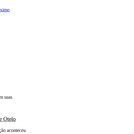
óximo
em suas
e Otelo
ação aconteceu