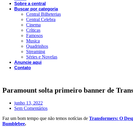
Sobre a central
Buscar por categoria
Central Bilheterias
Central Celebra
Cinema
Críticas
Famosos
Musica
Quadrinhos
Streaming
Séries e Novelas
Anuncie aqui
Contato
Paramount solta primeiro banner de Transf
junho 13, 2022
Sem Comentários
Faz um bom tempo que não temos notícias de
Transformers: O Desp
Bumblebee
.