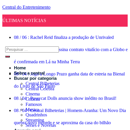
Central do Entretenimento
ÚLTIMAS NOTÍCIAS
08
/
06
:
Rachel Reid finaliza a produção de Unrivaled
08
/
04
:
Suelly Franco assina contrato vitalício com a Globo e
é confirmada em Lá na Minha Terra
Home
Sobre a central
08
/
04
:
Jogo a Longo Prazo ganha data de estreia na Bienal
Buscar por categoria
Central Bilheterias
do Livro de São Paulo
Central Celebra
Cinema
08
/
04
:
Pussycat Dolls anuncia show inédito no Brasil!
Críticas
Famosos
Musica
08
/
04
:
Central Bilheterias | Homem-Aranha: Um Novo Dia
Quadrinhos
Streaming
quebra novo recorde e se aproxima da casa do bilhão
Séries e Novelas