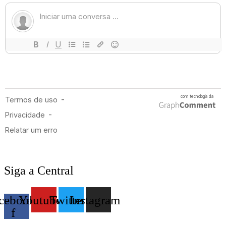
Siga a Central
cebook-
Youtube
Twitter
Instagram
f