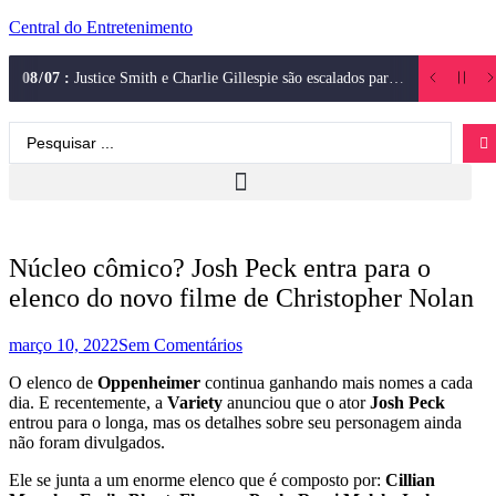
Central do Entretenimento
08
/
07
:
Justice Smith e Charlie Gillespie são escalados para segunda temporada de Heated Rivalry (Rivalidade Ardente)
Núcleo cômico? Josh Peck entra para o
elenco do novo filme de Christopher Nolan
março 10, 2022
Sem Comentários
O elenco de
Oppenheimer
continua ganhando mais nomes a cada
dia. E recentemente, a
Variety
anunciou que o ator
Josh Peck
entrou para o longa, mas os detalhes sobre seu personagem ainda
não foram divulgados.
Ele se junta a um enorme elenco que é composto por:
Cillian