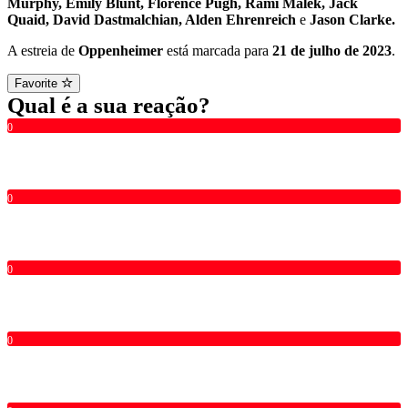
Murphy, Emily Blunt, Florence Pugh, Rami Malek, Jack
Quaid, David Dastmalchian, Alden Ehrenreich
e
Jason Clarke.
A estreia de
Oppenheimer
está marcada para
21 de julho de 2023
.
Favorite
Qual é a sua reação?
0
0
0
0