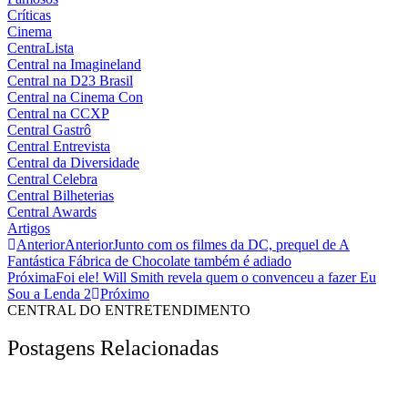
Críticas
Cinema
CentraLista
Central na Imagineland
Central na D23 Brasil
Central na Cinema Con
Central na CCXP
Central Gastrô
Central Entrevista
Central da Diversidade
Central Celebra
Central Bilheterias
Central Awards
Artigos
Anterior
Anterior
Junto com os filmes da DC, prequel de A
Fantástica Fábrica de Chocolate também é adiado
Próxima
Foi ele! Will Smith revela quem o convenceu a fazer Eu
Sou a Lenda 2
Próximo
CENTRAL DO ENTRETENDIMENTO
Postagens Relacionadas