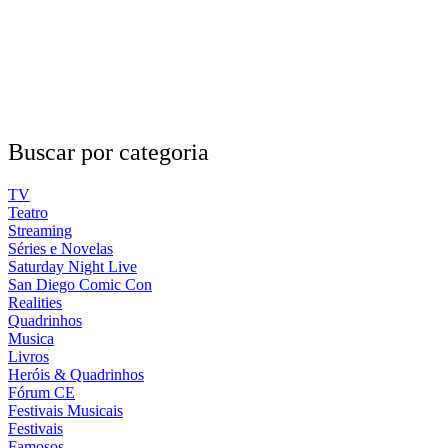
Buscar por categoria
TV
Teatro
Streaming
Séries e Novelas
Saturday Night Live
San Diego Comic Con
Realities
Quadrinhos
Musica
Livros
Heróis & Quadrinhos
Fórum CE
Festivais Musicais
Festivais
Famosos