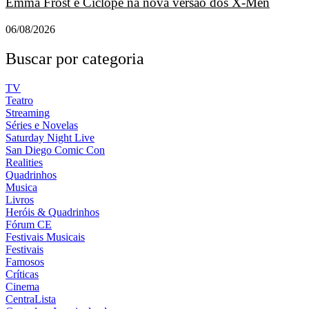
Emma Frost e Ciclope na nova versão dos X-Men
06/08/2026
Buscar por categoria
TV
Teatro
Streaming
Séries e Novelas
Saturday Night Live
San Diego Comic Con
Realities
Quadrinhos
Musica
Livros
Heróis & Quadrinhos
Fórum CE
Festivais Musicais
Festivais
Famosos
Críticas
Cinema
CentraLista