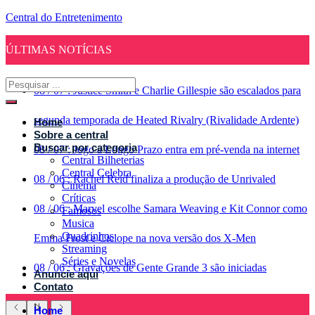
Central do Entretenimento
ÚLTIMAS NOTÍCIAS
08
/
07
:
Justice Smith e Charlie Gillespie são escalados para
segunda temporada de Heated Rivalry (Rivalidade Ardente)
Home
Sobre a central
Buscar por categoria
08
/
07
:
Jogo a Longo Prazo entra em pré-venda na internet
Central Bilheterias
Central Celebra
08
/
06
:
Rachel Reid finaliza a produção de Unrivaled
Cinema
Críticas
08
/
06
:
Marvel escolhe Samara Weaving e Kit Connor como
Famosos
Musica
Quadrinhos
Emma Frost e Ciclope na nova versão dos X-Men
Streaming
Séries e Novelas
08
/
06
:
Gravações de Gente Grande 3 são iniciadas
Anuncie aqui
Contato
Home