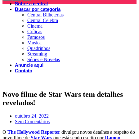
Sobre a central
Buscar por categoria
Central Bilheterias
Central Celebra
Cinema
Críticas
Famosos
Musica
Quadrinhos
Streaming
Séries e Novelas
Anuncie aqui
Contato
Novo filme de Star Wars tem detalhes
revelados!
outubro 24, 2022
Sem Comentários
O
The Hollywood Reporter
divulgou novos detalhes a respeito do
novo filme de
Star Wars
que está sendo escrito por
Damon