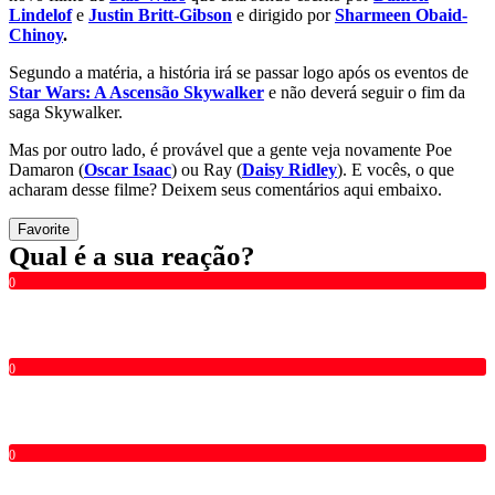
Lindelof
e
Justin Britt-Gibson
e dirigido por
Sharmeen Obaid-
Chinoy
.
Segundo a matéria, a história irá se passar logo após os eventos de
Star Wars: A Ascensão Skywalker
e não deverá seguir o fim da
saga Skywalker.
Mas por outro lado, é provável que a gente veja novamente Poe
Damaron (
Oscar Isaac
) ou Ray (
Daisy Ridley
). E vocês, o que
acharam desse filme? Deixem seus comentários aqui embaixo.
Favorite
Qual é a sua reação?
0
0
0