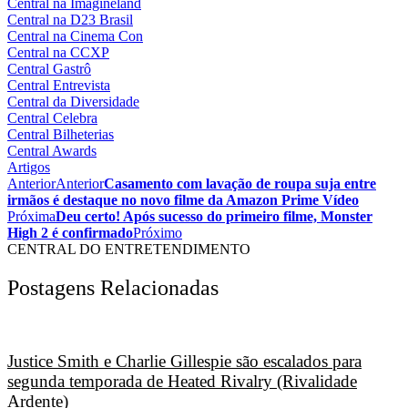
Central na Imagineland
Central na D23 Brasil
Central na Cinema Con
Central na CCXP
Central Gastrô
Central Entrevista
Central da Diversidade
Central Celebra
Central Bilheterias
Central Awards
Artigos
Anterior
Anterior
Casamento com lavação de roupa suja entre
irmãos é destaque no novo filme da Amazon Prime Vídeo
Próxima
Deu certo! Após sucesso do primeiro filme, Monster
High 2 é confirmado
Próximo
CENTRAL DO ENTRETENDIMENTO
Postagens Relacionadas
Justice Smith e Charlie Gillespie são escalados para
segunda temporada de Heated Rivalry (Rivalidade
Ardente)