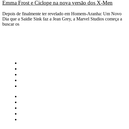
Emma Frost e Ciclope na nova versão dos X-Men
Depois de finalmente ter revelado em Homem-Aranha: Um Novo
Dia que a Saidie Sink faz a Jean Grey, a Marvel Studios começa a
buscar os
CATEGORIAS
Central Bilheterias
Central Celebra
Cinema
Críticas
Famosos
Central Bilheterias
Central Celebra
Cinema
Críticas
Famosos