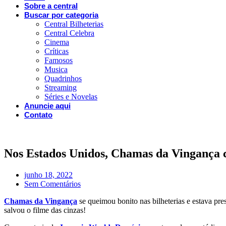
Sobre a central
Buscar por categoria
Central Bilheterias
Central Celebra
Cinema
Críticas
Famosos
Musica
Quadrinhos
Streaming
Séries e Novelas
Anuncie aqui
Contato
Nos Estados Unidos, Chamas da Vingança cr
junho 18, 2022
Sem Comentários
Chamas da Vingança
se queimou bonito nas bilheterias e estava pre
salvou o filme das cinzas!