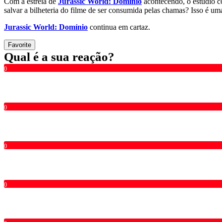
Com a estreia de
Jurassic World: Domínio
acontecendo, o estúdio c
salvar a bilheteria do filme de ser consumida pelas chamas? Isso é um
Jurassic World: Domínio
continua em cartaz.
Favorite
Qual é a sua reação?
0
0
0
0