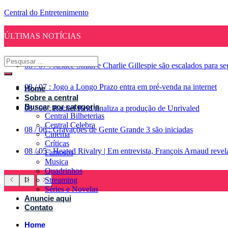
Central do Entretenimento
ÚLTIMAS NOTÍCIAS
08
/
07
:
Justice Smith e Charlie Gillespie são escalados para 
08
/
07
:
Jogo a Longo Prazo entra em pré-venda na internet
Home
Sobre a central
Buscar por categoria
08
/
06
:
Rachel Reid finaliza a produção de Unrivaled
Central Bilheterias
Central Celebra
08
/
06
:
Gravações de Gente Grande 3 são iniciadas
Cinema
Críticas
08
/
05
:
Heated Rivalry | Em entrevista, François Arnaud reve
Famosos
Musica
Quadrinhos
Streaming
Séries e Novelas
Anuncie aqui
Contato
Home