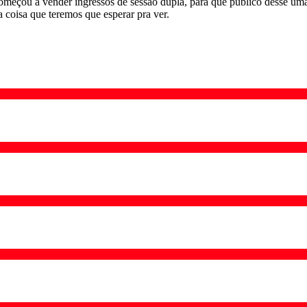
omeçou a vender ingressos de sessão dupla, para que público desse uma
a coisa que teremos que esperar pra ver.