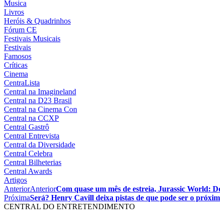
Musica
Livros
Heróis & Quadrinhos
Fórum CE
Festivais Musicais
Festivais
Famosos
Críticas
Cinema
CentraLista
Central na Imagineland
Central na D23 Brasil
Central na Cinema Con
Central na CCXP
Central Gastrô
Central Entrevista
Central da Diversidade
Central Celebra
Central Bilheterias
Central Awards
Artigos
Anterior
Anterior
Com quase um mês de estreia, Jurassic World: Do
Próxima
Será? Henry Cavill deixa pistas de que pode ser o próx
CENTRAL DO ENTRETENDIMENTO