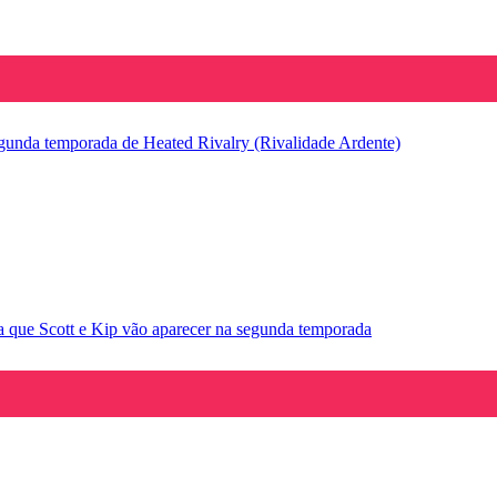
segunda temporada de Heated Rivalry (Rivalidade Ardente)
la que Scott e Kip vão aparecer na segunda temporada