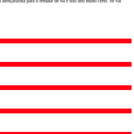
 atençãozona para o remake de 84 e isso deu muito certo. Se vai