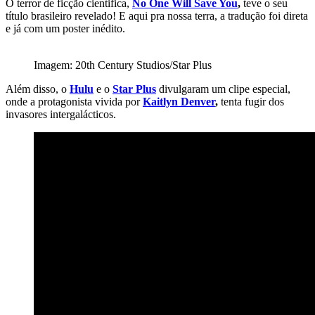
O terror de ficção cientifica,
No One Will Save You
,
teve o seu
título brasileiro revelado! E aqui pra nossa terra, a tradução foi direta
e já com um poster inédito.
Imagem: 20th Century Studios/Star Plus
Além disso, o
Hulu
e o
Star Plus
divulgaram um clipe especial,
onde a protagonista vivida por
Kaitlyn Denver
,
tenta fugir dos
invasores intergalácticos.