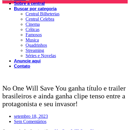
Sobre a central
Buscar por categoria
Central Bilheterias
Central Celebra
Cinema
Críticas
Famosos
Musica
Quadrinhos
Streaming
Séries e Novelas
Anuncie aqui
Contato
No One Will Save You ganha título e trailer
brasileiros e ainda ganha clipe tenso entre a
protagonista e seu invasor!
setembro 18, 2023
Sem Comentários