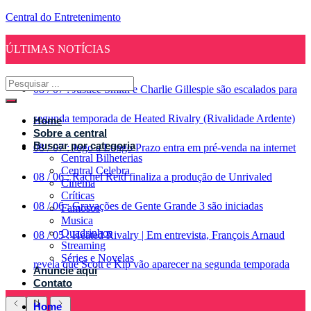
Central do Entretenimento
ÚLTIMAS NOTÍCIAS
08
/
07
:
Justice Smith e Charlie Gillespie são escalados para
segunda temporada de Heated Rivalry (Rivalidade Ardente)
Home
Sobre a central
Buscar por categoria
08
/
07
:
Jogo a Longo Prazo entra em pré-venda na internet
Central Bilheterias
Central Celebra
08
/
06
:
Rachel Reid finaliza a produção de Unrivaled
Cinema
Críticas
08
/
06
:
Gravações de Gente Grande 3 são iniciadas
Famosos
Musica
Quadrinhos
08
/
05
:
Heated Rivalry | Em entrevista, François Arnaud
Streaming
Séries e Novelas
revela que Scott e Kip vão aparecer na segunda temporada
Anuncie aqui
Contato
Home