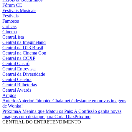
Fórum CE
Festivais Musicais
Festivais
Famosos
Críticas
Cinema
CentraLista
Central na Imagineland
Central na D23 Brasil
Central na Cinema Con
Central na CCXP
Central Gastrô
Central Entrevista
Central da Diversidade
Central Celebra
Central Bilheterias
Central Awards
Artigos
Anterior
Anterior
Thimotée Chalamet é destaque em novas imagens
de Wonka!
Próxima
A Menina que Matou os Pais: A Confissão ganha novas
imagens com destaque para Carla Diaz
Próximo
CENTRAL DO ENTRETENDIMENTO