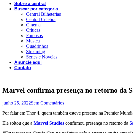
Sobre a central
Buscar por categoria
Central Bilheterias
Central Celebra
Cinema
Críticas
Famosos
Musica
Quadrinhos
Streaming
Séries e Novelas
Anuncie aqui
Contato
Marvel confirma presença no retorno da 
junho 25, 2022
Sem Comentários
Por falar em Thor 4, quem também esteve presente na Premier Mundia
Ele soltou que a
Marvel Studios
confirmou presença no retorno da
S