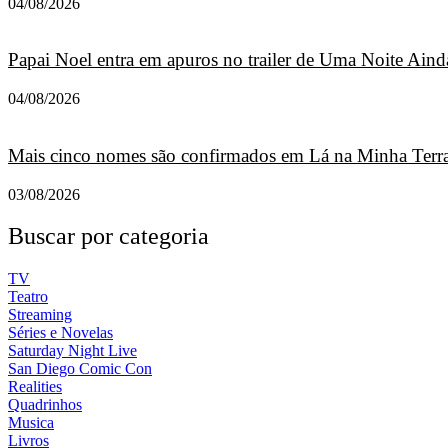
04/08/2026
Papai Noel entra em apuros no trailer de Uma Noite Ainda
04/08/2026
Mais cinco nomes são confirmados em Lá na Minha Terra
03/08/2026
Buscar por categoria
TV
Teatro
Streaming
Séries e Novelas
Saturday Night Live
San Diego Comic Con
Realities
Quadrinhos
Musica
Livros