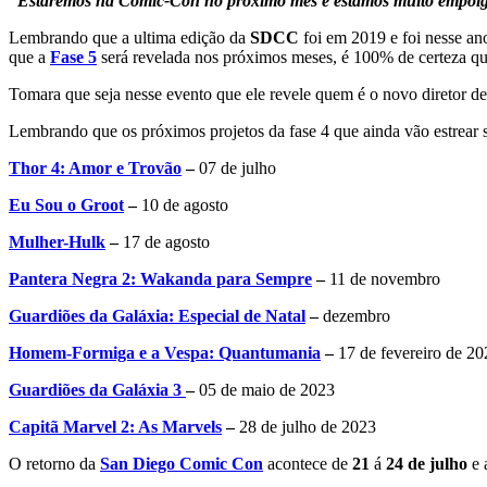
“
Estaremos na
Comic-Con
no próximo mês e estamos muito empolg
Lembrando que a ultima edição da
SDCC
foi em 2019 e foi nesse an
que a
Fase 5
será revelada nos próximos meses, é 100% de certeza que
Tomara que seja nesse evento que ele revele quem é o novo diretor d
Lembrando que os próximos projetos da fase 4 que ainda vão estrear 
Thor 4: Amor e Trovão
–
07 de julho
Eu Sou o Groot
–
10 de agosto
Mulher-Hulk
–
17 de agosto
Pantera Negra 2: Wakanda para Sempre
–
11 de novembro
Guardiões da Galáxia: Especial de Natal
–
dezembro
Homem-Formiga e a Vespa: Quantumania
–
17 de fevereiro de 20
Guardiões da Galáxia 3
–
05 de maio de 2023
Capitã Marvel 2: As Marvels
–
28 de julho de 2023
O retorno da
San Diego Comic Con
acontece de
21
á
24 de julho
e 