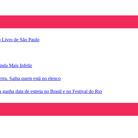
o Livro de São Paulo
inda Mais Infeliz
rra. Saiba quem está no elenco
anha data de estreia no Brasil e no Festival do Rio