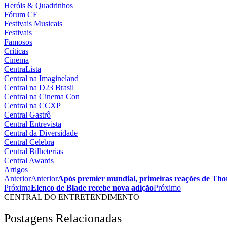
Heróis & Quadrinhos
Fórum CE
Festivais Musicais
Festivais
Famosos
Críticas
Cinema
CentraLista
Central na Imagineland
Central na D23 Brasil
Central na Cinema Con
Central na CCXP
Central Gastrô
Central Entrevista
Central da Diversidade
Central Celebra
Central Bilheterias
Central Awards
Artigos
Anterior
Anterior
Após premier mundial, primeiras reações de Th
Próxima
Elenco de Blade recebe nova adição
Próximo
CENTRAL DO ENTRETENDIMENTO
Postagens Relacionadas