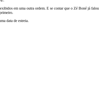
MCU
.
”
 exibidos em uma outra ordem. E se contar que o Zé Boné já falou
primeiro.
ma data de estreia.