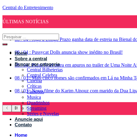
Central do Entretenimento
ÚLTIMAS NOTÍCIAS
08
/
04
:
Jogo a Longo Prazo ganha data de estreia na Bienal d
08
/
04
:
Pussycat Dolls anuncia show inédito no Brasil!
Home
Sobre a central
Buscar por categoria
08
/
04
:
Papai Noel entra em apuros no trailer de Uma Noite A
Central Bilheterias
Central Celebra
08
/
03
:
Mais cinco nomes são confirmados em Lá na Minha Te
Cinema
Críticas
08
/
03
:
Novo filme do Karim Aïnouz com marido da Dua Lipa g
Famosos
Musica
Quadrinhos
Streaming
Séries e Novelas
Anuncie aqui
Contato
Home