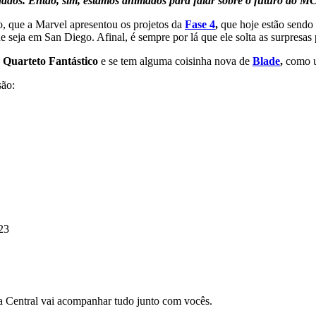
ados. Então, sim, estamos animados para falar sobre o futuro do 
o, que a Marvel apresentou os projetos da
Fase 4
,
que hoje estão sendo
 seja em San Diego. Afinal, é sempre por lá que ele solta as surpresas 
e
Quarteto Fantástico
e se tem alguma coisinha nova de
Blade
,
como u
são:
23
a Central vai acompanhar tudo junto com vocês.