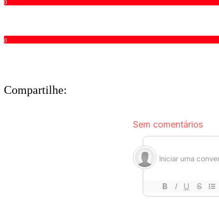
0
0
Compartilhe: