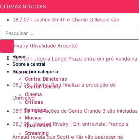
ÚLTIMAS NOTÍCIAS
08
/
07
:
Justice Smith e Charlie Gillespie são
escalados para segunda temporada de Heated
Rivalry (Rivalidade Ardente)
Home
08
/
07
:
Jogo a Longo Prazo entra em pré-venda na
Sobre a central
internet
Buscar por categoria
Central Bilheterias
08
/
06
:
Rachel Reid finaliza a produção de
Central Celebra
Cinema
Unrivaled
Críticas
Famosos
08
/
06
:
Gravações de Gente Grande 3 são iniciadas
Musica
08
/
05
:
Heated Rivalry | Em entrevista, François
Quadrinhos
Streaming
Arnaud revela que Scott e Kip vão aparecer na