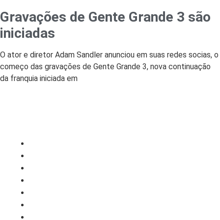
Gravações de Gente Grande 3 são
iniciadas
O ator e diretor Adam Sandler anunciou em suas redes socias, o
começo das gravações de Gente Grande 3, nova continuação
da franquia iniciada em
CATEGORIAS
Central Bilheterias
Central Celebra
Cinema
Críticas
Famosos
Central Bilheterias
Central Celebra