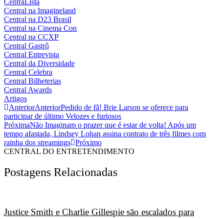
CentraLista
Central na Imagineland
Central na D23 Brasil
Central na Cinema Con
Central na CCXP
Central Gastrô
Central Entrevista
Central da Diversidade
Central Celebra
Central Bilheterias
Central Awards
Artigos
Anterior
Anterior
Pedido de fã! Brie Larson se oferece para
participar de último Velozes e furiosos
Próxima
Não Imaginam o prazer que é estar de volta! Após um
tempo afastada, Lindsey Lohan assina contrato de três filmes com
rainha dos streamings
Próximo
CENTRAL DO ENTRETENDIMENTO
Postagens Relacionadas
Justice Smith e Charlie Gillespie são escalados para