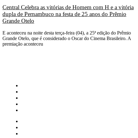
Central Celebra as vitórias de Homem com H e a vitória
dupla de Pernambuco na festa de 25 anos do Prêmio
Grande Otelo
E aconteceu na noite desta terça-feira (04), a 25ª edição do Prêmio
Grande Otelo, que é considerado o Oscar do Cinema Brasileiro. A
premiação aconteceu
CATEGORIAS
Central Bilheterias
Central Celebra
Cinema
Críticas
Famosos
Central Bilheterias
Central Celebra
Cinema