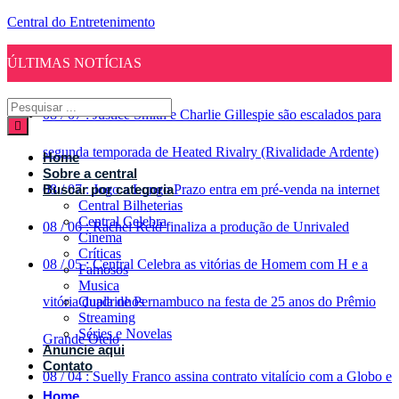
Central do Entretenimento
ÚLTIMAS NOTÍCIAS
08
/
07
:
Justice Smith e Charlie Gillespie são escalados para
segunda temporada de Heated Rivalry (Rivalidade Ardente)
Home
Sobre a central
08
Buscar por categoria
/
07
:
Jogo a Longo Prazo entra em pré-venda na internet
Central Bilheterias
Central Celebra
08
/
06
:
Rachel Reid finaliza a produção de Unrivaled
Cinema
Críticas
08
/
05
:
Central Celebra as vitórias de Homem com H e a
Famosos
Musica
vitória dupla de Pernambuco na festa de 25 anos do Prêmio
Quadrinhos
Streaming
Séries e Novelas
Grande Otelo
Anuncie aqui
Contato
08
/
04
:
Suelly Franco assina contrato vitalício com a Globo e
Home