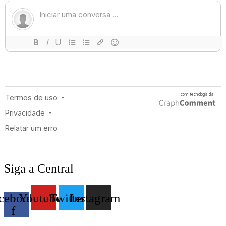
Siga a Central
cebook-
Youtube
Twitter
Instagram
f