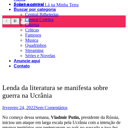
Sobre a central
é confirmada em Lá na Minha Terra
Buscar por categoria
Central Bilheterias
Central Celebra
Cinema
Críticas
Famosos
Musica
Quadrinhos
Streaming
Séries e Novelas
Anuncie aqui
Contato
Lenda da literatura se manifesta sobre
guerra na Ucrânia
fevereiro 24, 2022
Sem Comentários
No começo dessa semana,
Vladmir Putin,
presidente da Rússia,
iniciou um ataque em larga escala pela Ucrânia com a intenção de
retomar territórios que pertenceram ao país no passado e isso fez