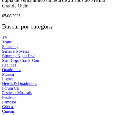
dupla de Pernambuco na festa de 25 anos do Prêmio
Grande Otelo
05/08/2026
Buscar por categoria
TV
Teatro
Streaming
Séries e Novelas
Saturday Night Live
San Diego Comic Con
Realities
Quadrinhos
Musica
Livros
Heróis & Quadrinhos
Fórum CE
Festivais Musicais
Festivais
Famosos
Críticas
Cinema