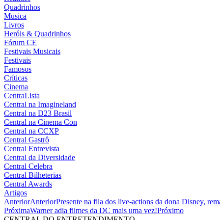
Quadrinhos
Musica
Livros
Heróis & Quadrinhos
Fórum CE
Festivais Musicais
Festivais
Famosos
Críticas
Cinema
CentraLista
Central na Imagineland
Central na D23 Brasil
Central na Cinema Con
Central na CCXP
Central Gastrô
Central Entrevista
Central da Diversidade
Central Celebra
Central Bilheterias
Central Awards
Artigos
Anterior
Anterior
Presente na fila dos live-actions da dona Disney, 
Próxima
Warner adia filmes da DC mais uma vez!
Próximo
CENTRAL DO ENTRETENDIMENTO