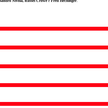
sandro Nivola, Russel Crowe
e
Fred Hechinger
.