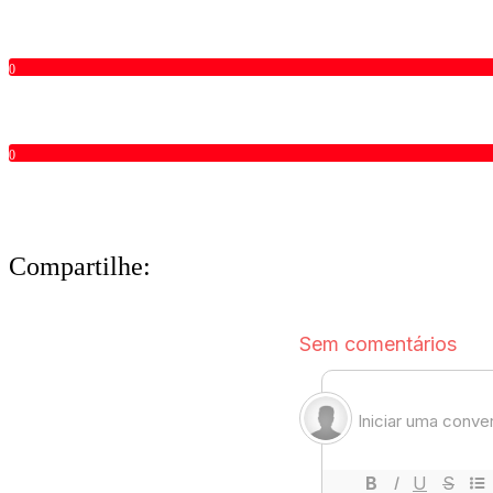
0
0
Compartilhe: