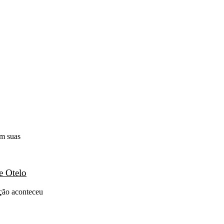
em suas
e Otelo
ação aconteceu