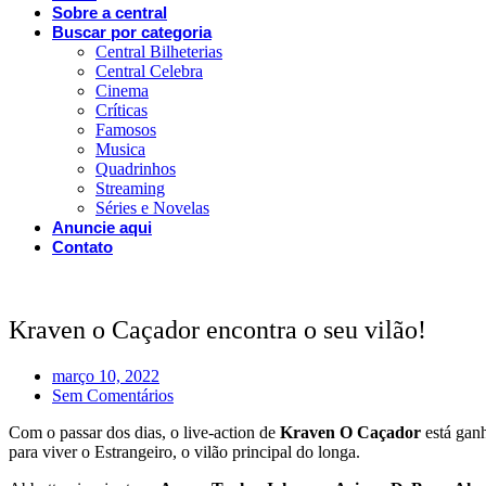
Sobre a central
Buscar por categoria
Central Bilheterias
Central Celebra
Cinema
Críticas
Famosos
Musica
Quadrinhos
Streaming
Séries e Novelas
Anuncie aqui
Contato
Kraven o Caçador encontra o seu vilão!
março 10, 2022
Sem Comentários
Com o passar dos dias, o live-action de
Kraven O Caçador
está ganh
para viver o Estrangeiro, o vilão principal do longa.