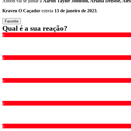
Abbott vai se juntar a
Aaron Taylor Johnson, Ariana DeBose, Ales
Kraven O Caçador
estreia
13 de janeiro de 2023
.
Favorite
Qual é a sua reação?
0
0
0
0
0