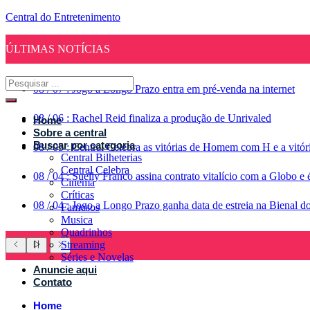
Central do Entretenimento
ÚLTIMAS NOTÍCIAS
08
/
07
:
Jogo a Longo Prazo entra em pré-venda na internet
08
/
06
:
Rachel Reid finaliza a produção de Unrivaled
Home
Sobre a central
Buscar por categoria
08
/
05
:
Central Celebra as vitórias de Homem com H e a vitó
Central Bilheterias
Central Celebra
08
/
04
:
Suelly Franco assina contrato vitalício com a Globo 
Cinema
Críticas
08
/
04
:
Jogo a Longo Prazo ganha data de estreia na Bienal d
Famosos
Musica
Quadrinhos
Streaming
Séries e Novelas
Anuncie aqui
Contato
Home