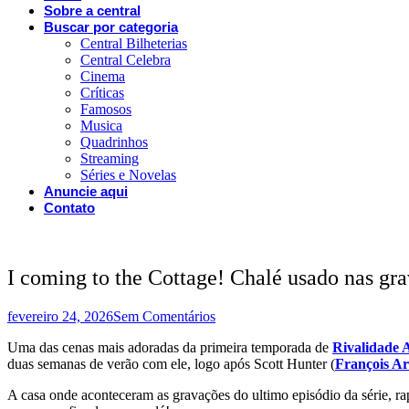
Sobre a central
Buscar por categoria
Central Bilheterias
Central Celebra
Cinema
Críticas
Famosos
Musica
Quadrinhos
Streaming
Séries e Novelas
Anuncie aqui
Contato
I coming to the Cottage! Chalé usado nas gr
fevereiro 24, 2026
Sem Comentários
Uma das cenas mais adoradas da primeira temporada de
Rivalidade 
duas semanas de verão com ele, logo após Scott Hunter (
François A
A casa onde aconteceram as gravações do ultimo episódio da série, ra