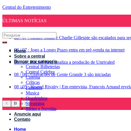
Central do Entretenimento
ÚLTIMAS NOTÍCIAS
08
/
07
:
Justice Smith e Charlie Gillespie são escalados para 
08
/
07
:
Jogo a Longo Prazo entra em pré-venda na internet
Home
Sobre a central
Buscar por categoria
08
/
06
:
Rachel Reid finaliza a produção de Unrivaled
Central Bilheterias
Central Celebra
08
/
06
:
Gravações de Gente Grande 3 são iniciadas
Cinema
Críticas
08
/
05
:
Heated Rivalry | Em entrevista, François Arnaud reve
Famosos
Musica
Quadrinhos
Streaming
Séries e Novelas
Anuncie aqui
Contato
Home