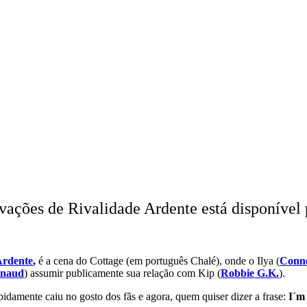
avações de Rivalidade Ardente está disponíve
Ardente
,
é a cena do Cottage (em português Chalé), onde o Ilya (
Conno
rnaud
) assumir publicamente sua relação com Kip (
Robbie G.K.
).
pidamente caiu no gosto dos fãs e agora, quem quiser dizer a frase:
I´m