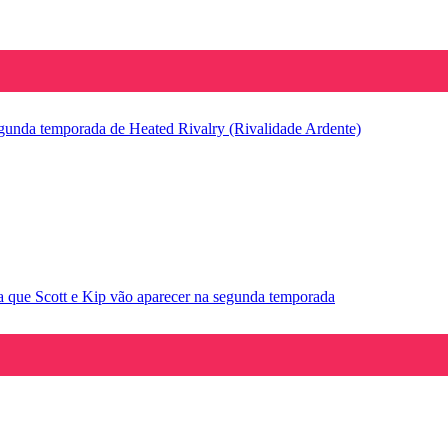
segunda temporada de Heated Rivalry (Rivalidade Ardente)
la que Scott e Kip vão aparecer na segunda temporada