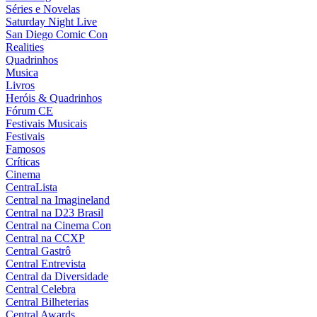
Séries e Novelas
Saturday Night Live
San Diego Comic Con
Realities
Quadrinhos
Musica
Livros
Heróis & Quadrinhos
Fórum CE
Festivais Musicais
Festivais
Famosos
Críticas
Cinema
CentraLista
Central na Imagineland
Central na D23 Brasil
Central na Cinema Con
Central na CCXP
Central Gastrô
Central Entrevista
Central da Diversidade
Central Celebra
Central Bilheterias
Central Awards