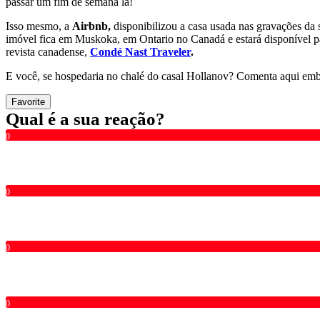
passar um fim de semana lá!
Isso mesmo, a
Airbnb,
disponibilizou a casa usada nas gravações da 
imóvel fica em Muskoka, em Ontario no Canadá e estará disponível p
revista canadense,
Condé Nast Traveler
.
E você, se hospedaria no chalé do casal Hollanov? Comenta aqui em
Favorite
Qual é a sua reação?
0
0
0
0