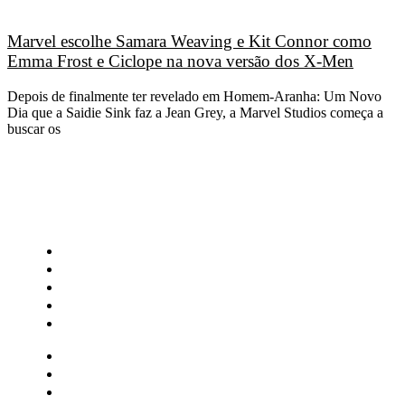
Marvel escolhe Samara Weaving e Kit Connor como
Emma Frost e Ciclope na nova versão dos X-Men
Depois de finalmente ter revelado em Homem-Aranha: Um Novo
Dia que a Saidie Sink faz a Jean Grey, a Marvel Studios começa a
buscar os
CATEGORIAS
Central Bilheterias
Central Celebra
Cinema
Críticas
Famosos
Central Bilheterias
Central Celebra
Cinema