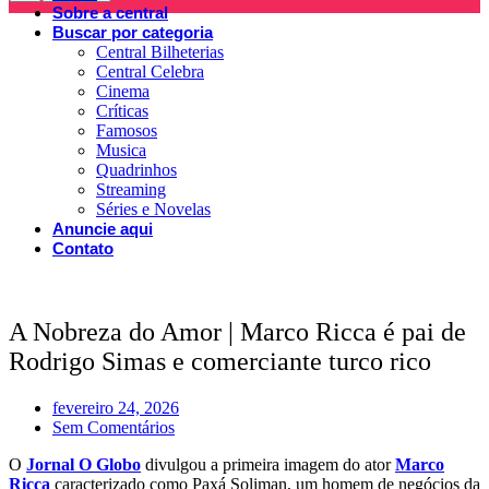
Sobre a central
Buscar por categoria
Central Bilheterias
Central Celebra
Cinema
Críticas
Famosos
Musica
Quadrinhos
Streaming
Séries e Novelas
Anuncie aqui
Contato
A Nobreza do Amor | Marco Ricca é pai de
Rodrigo Simas e comerciante turco rico
fevereiro 24, 2026
Sem Comentários
O
Jornal O Globo
divulgou a primeira imagem do ator
Marco
Ricca
caracterizado como Paxá Soliman, um homem de negócios da