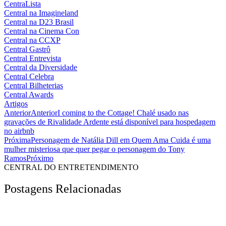
CentraLista
Central na Imagineland
Central na D23 Brasil
Central na Cinema Con
Central na CCXP
Central Gastrô
Central Entrevista
Central da Diversidade
Central Celebra
Central Bilheterias
Central Awards
Artigos
Anterior
Anterior
I coming to the Cottage! Chalé usado nas
gravações de Rivalidade Ardente está disponível para hospedagem
no airbnb
Próxima
Personagem de Natália Dill em Quem Ama Cuida é uma
mulher misteriosa que quer pegar o personagem do Tony
Ramos
Próximo
CENTRAL DO ENTRETENDIMENTO
Postagens Relacionadas