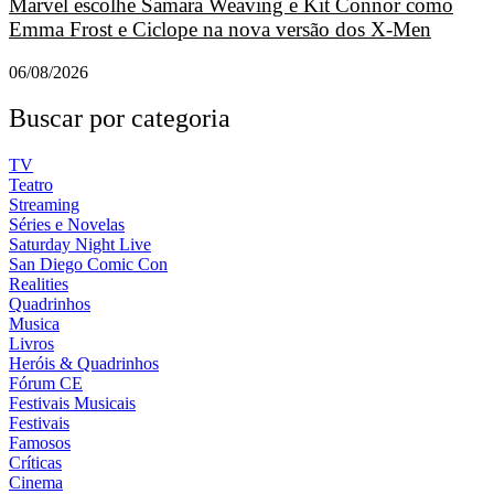
Marvel escolhe Samara Weaving e Kit Connor como
Emma Frost e Ciclope na nova versão dos X-Men
06/08/2026
Buscar por categoria
TV
Teatro
Streaming
Séries e Novelas
Saturday Night Live
San Diego Comic Con
Realities
Quadrinhos
Musica
Livros
Heróis & Quadrinhos
Fórum CE
Festivais Musicais
Festivais
Famosos
Críticas
Cinema