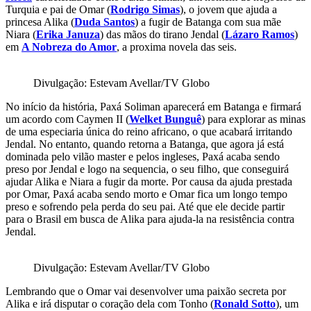
Turquia e pai de Omar (
Rodrigo Simas
), o jovem que ajuda a
princesa Alika (
Duda Santos
) a fugir de Batanga com sua mãe
Niara (
Erika Januza
) das mãos do tirano Jendal (
Lázaro Ramos
)
em
A Nobreza do Amor
, a proxima novela das seis.
Divulgação: Estevam Avellar/TV Globo
No início da história, Paxá Soliman aparecerá em Batanga e firmará
um acordo com Caymen II (
Welket Bunguê
) para explorar as minas
de uma especiaria única do reino africano, o que acabará irritando
Jendal. No entanto, quando retorna a Batanga, que agora já está
dominada pelo vilão master e pelos ingleses, Paxá acaba sendo
preso por Jendal e logo na sequencia, o seu filho, que conseguirá
ajudar Alika e Niara a fugir da morte. Por causa da ajuda prestada
por Omar, Paxá acaba sendo morto e Omar fica um longo tempo
preso e sofrendo pela perda do seu pai. Até que ele decide partir
para o Brasil em busca de Alika para ajuda-la na resistência contra
Jendal.
Divulgação: Estevam Avellar/TV Globo
Lembrando que o Omar vai desenvolver uma paixão secreta por
Alika e irá disputar o coração dela com Tonho (
Ronald Sotto
), um