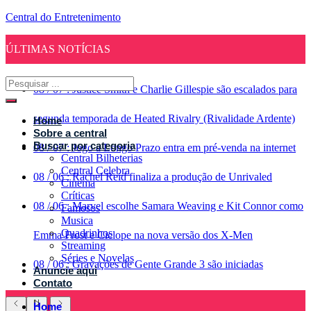
Central do Entretenimento
ÚLTIMAS NOTÍCIAS
08
/
07
:
Justice Smith e Charlie Gillespie são escalados para
segunda temporada de Heated Rivalry (Rivalidade Ardente)
Home
Sobre a central
Buscar por categoria
08
/
07
:
Jogo a Longo Prazo entra em pré-venda na internet
Central Bilheterias
Central Celebra
08
/
06
:
Rachel Reid finaliza a produção de Unrivaled
Cinema
Críticas
08
/
06
:
Marvel escolhe Samara Weaving e Kit Connor como
Famosos
Musica
Quadrinhos
Emma Frost e Ciclope na nova versão dos X-Men
Streaming
Séries e Novelas
08
/
06
:
Gravações de Gente Grande 3 são iniciadas
Anuncie aqui
Contato
Home