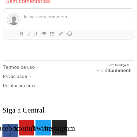
Siga a Central
acebook-
Youtube
Twitter
Instagram
f