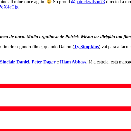
mine all mine once again.
So proud
@patrickwilson73
directed a mo
X7qX4aGjg
o meu de novo. Muito orgulhosa de Patrick Wilson ter dirigido um film
do fim do segundo filme, quando Dalton (
Ty Simpkins
) vai para a fac
Sinclair Daniel
,
Peter Dager
e
Hiam Abbass
.
Já a estreia, está marc