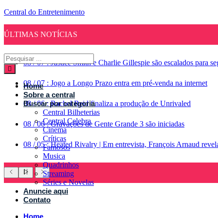
Central do Entretenimento
ÚLTIMAS NOTÍCIAS
08
/
07
:
Justice Smith e Charlie Gillespie são escalados para 
08
/
07
:
Jogo a Longo Prazo entra em pré-venda na internet
Home
Sobre a central
08
Buscar por categoria
/
06
:
Rachel Reid finaliza a produção de Unrivaled
Central Bilheterias
Central Celebra
08
/
06
:
Gravações de Gente Grande 3 são iniciadas
Cinema
Críticas
08
/
05
:
Heated Rivalry | Em entrevista, François Arnaud reve
Famosos
Musica
Quadrinhos
Streaming
Séries e Novelas
Anuncie aqui
Contato
Home