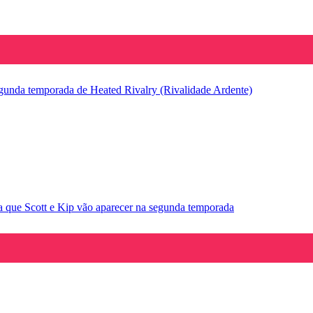
segunda temporada de Heated Rivalry (Rivalidade Ardente)
la que Scott e Kip vão aparecer na segunda temporada