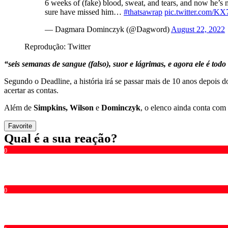
6 weeks of (fake) blood, sweat, and tears, and now he’s 
sure have missed him…
#thatsawrap
pic.twitter.com/K
— Dagmara Dominczyk (@Dagword)
August 22, 2022
Reprodução: Twitter
“
seis semanas de sangue (falso), suor e lágrimas, e agora ele é tod
Segundo o Deadline, a história irá se passar mais de 10 anos depois 
acertar as contas.
Além de
Simpkins, Wilson
e
Dominczyk
, o elenco ainda conta com
Favorite
Qual é a sua reação?
0
0