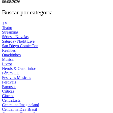
06/08/2026
Buscar por categoria
TV
Teatro
Streaming
Séries e Novelas
Saturday Night Live
San Diego Comic Con
Realities
Quadrinhos
Musica
Livros
Heróis & Quadrinhos
Fórum CE
Festivais Musicais
Festivais
Famosos
Críticas
Cinema
CentraLista
Central na Imagineland
Central na D23 Brasil