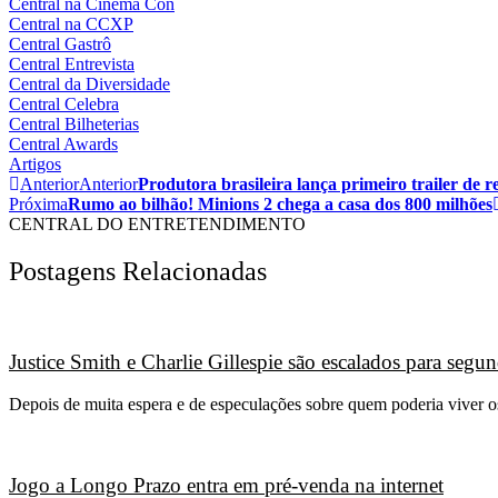
Central na Cinema Con
Central na CCXP
Central Gastrô
Central Entrevista
Central da Diversidade
Central Celebra
Central Bilheterias
Central Awards
Artigos
Anterior
Anterior
Produtora brasileira lança primeiro trailer d
Próxima
Rumo ao bilhão! Minions 2 chega a casa dos 800 milhões
CENTRAL DO ENTRETENDIMENTO
Postagens Relacionadas
Justice Smith e Charlie Gillespie são escalados para seg
Depois de muita espera e de especulações sobre quem poderia viver 
Jogo a Longo Prazo entra em pré-venda na internet