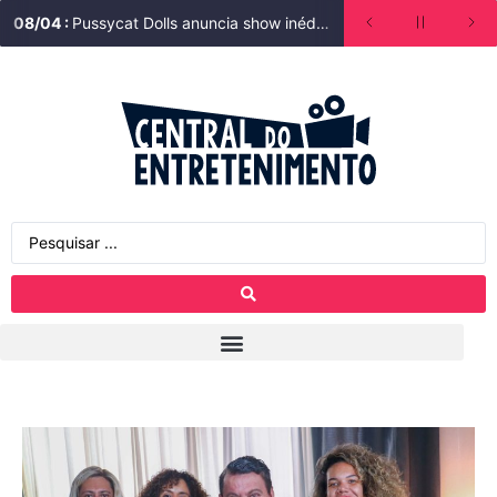
08
/
04
:
Pussycat Dolls anuncia show inédito no Brasil!