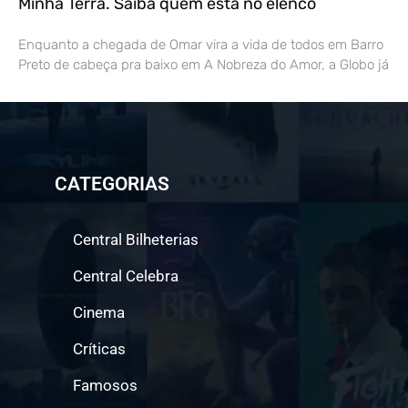
Minha Terra. Saiba quem está no elenco
Enquanto a chegada de Omar vira a vida de todos em Barro
Preto de cabeça pra baixo em A Nobreza do Amor, a Globo já
CATEGORIAS
Central Bilheterias
Central Celebra
Cinema
Críticas
Famosos