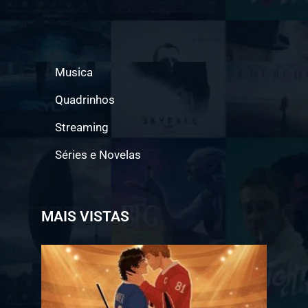
Musica
Quadrinhos
Streaming
Séries e Novelas
MAIS VISTAS
Jogo a
Longo
Prazo
ganha
data
de