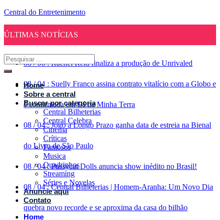
Central do Entretenimento
ÚLTIMAS NOTÍCIAS
08
/
06
:
Rachel Reid finaliza a produção de Unrivaled
08
/
04
:
Suelly Franco assina contrato vitalício com a Globo e
Home
Sobre a central
Buscar por categoria
é confirmada em Lá na Minha Terra
Central Bilheterias
Central Celebra
08
/
04
:
Jogo a Longo Prazo ganha data de estreia na Bienal
Cinema
Críticas
do Livro de São Paulo
Famosos
Musica
Quadrinhos
08
/
04
:
Pussycat Dolls anuncia show inédito no Brasil!
Streaming
Séries e Novelas
08
/
04
:
Central Bilheterias | Homem-Aranha: Um Novo Dia
Anuncie aqui
Contato
quebra novo recorde e se aproxima da casa do bilhão
Home