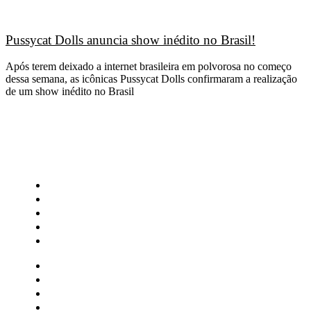
Pussycat Dolls anuncia show inédito no Brasil!
Após terem deixado a internet brasileira em polvorosa no começo
dessa semana, as icônicas Pussycat Dolls confirmaram a realização
de um show inédito no Brasil
CATEGORIAS
Central Bilheterias
Central Celebra
Cinema
Críticas
Famosos
Central Bilheterias
Central Celebra
Cinema
Críticas