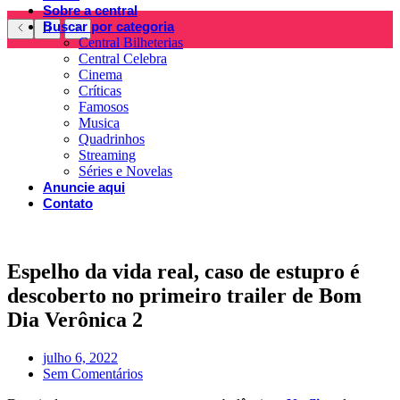
Sobre a central
Buscar por categoria
Central Bilheterias
Central Celebra
Cinema
Críticas
Famosos
Musica
Quadrinhos
Streaming
Séries e Novelas
Anuncie aqui
Contato
Espelho da vida real, caso de estupro é
descoberto no primeiro trailer de Bom
Dia Verônica 2
julho 6, 2022
Sem Comentários