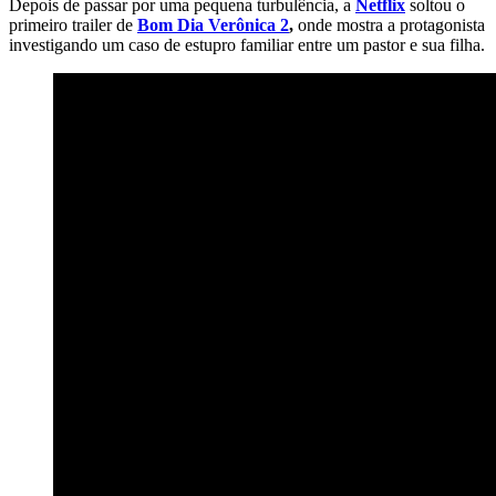
Depois de passar por uma pequena turbulência, a
Netflix
soltou o
primeiro trailer de
Bom Dia Verônica 2
,
onde mostra a protagonista
investigando um caso de estupro familiar entre um pastor e sua filha.