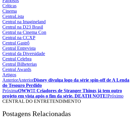
Famosos
Críticas
Cinema
CentraLista
Central na Imagineland
Central na D23 Brasil
Central na Cinema Con
Central na CCXP
Central Gastrô
Central Entrevista
Central da Diversidade
Central Celebra
Central Bilheterias
Central Awards
Artigos
Anterior
Anterior
Disney divulga logo da série spin-off de A Lenda
do Tesouro Perdido
Próxima
OWW!!! Criadores de Stranger Things já tem outro
projeto em vista após o fim da série. DEATH NOTE!
Próximo
CENTRAL DO ENTRETENDIMENTO
Postagens Relacionadas