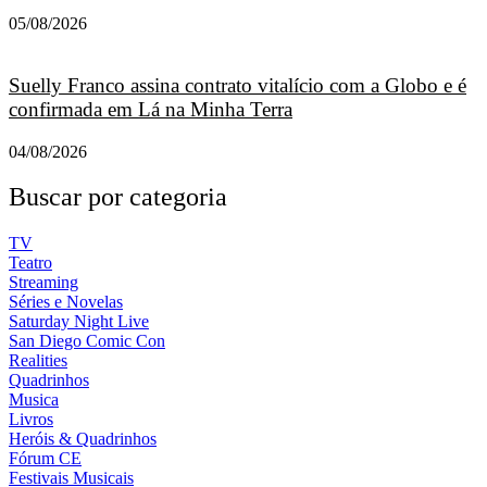
05/08/2026
Suelly Franco assina contrato vitalício com a Globo e é
confirmada em Lá na Minha Terra
04/08/2026
Buscar por categoria
TV
Teatro
Streaming
Séries e Novelas
Saturday Night Live
San Diego Comic Con
Realities
Quadrinhos
Musica
Livros
Heróis & Quadrinhos
Fórum CE
Festivais Musicais