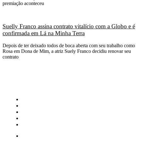
premiação aconteceu
Suelly Franco assina contrato vitalício com a Globo e é
confirmada em Lá na Minha Terra
Depois de ter deixado todos de boca aberta com seu trabalho como
Rosa em Dona de Mim, a atriz Suely Franco decidiu renovar seu
contrato
CATEGORIAS
Central Bilheterias
Central Celebra
Cinema
Críticas
Famosos
Central Bilheterias