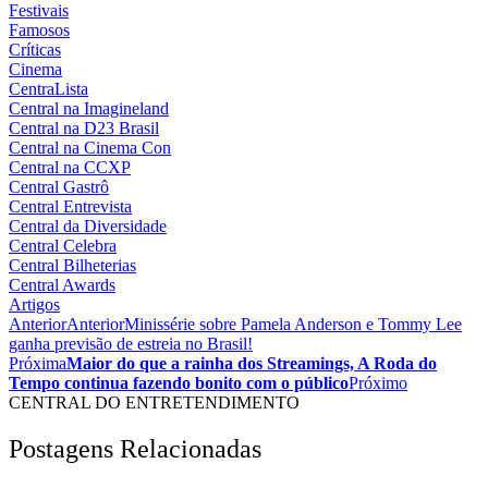
Festivais
Famosos
Críticas
Cinema
CentraLista
Central na Imagineland
Central na D23 Brasil
Central na Cinema Con
Central na CCXP
Central Gastrô
Central Entrevista
Central da Diversidade
Central Celebra
Central Bilheterias
Central Awards
Artigos
Anterior
Anterior
Minissérie sobre Pamela Anderson e Tommy Lee
ganha previsão de estreia no Brasil!
Próxima
Maior do que a rainha dos Streamings, A Roda do
Tempo continua fazendo bonito com o público
Próximo
CENTRAL DO ENTRETENDIMENTO
Postagens Relacionadas