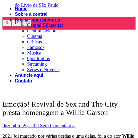
do Livro de São Paulo
Home
Sobre a central
Buscar por categoria
Central Bilheterias
Central Celebra
Cinema
Críticas
Famosos
Musica
Quadrinhos
Streaming
Séries e Novelas
Anuncie aqui
Contato
Emoção! Revival de Sex and The City
presta homenagem a Willie Garson
dezembro 26, 2021
Sem Comentários
2021 foi marcado por várias perdas e uma delas, foi a do ator
Willie