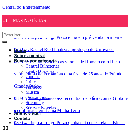
Central do Entretenimento
ÚLTIMAS NOTÍCIAS
08
/
07
:
Jogo a Longo Prazo entra em pré-venda na internet
08
/
06
:
Rachel Reid finaliza a produção de Unrivaled
Home
Sobre a central
Buscar por categoria
08
/
05
:
Central Celebra as vitórias de Homem com H e a
Central Bilheterias
Central Celebra
vitória dupla de Pernambuco na festa de 25 anos do Prêmio
Cinema
Críticas
Grande Otelo
Famosos
Musica
Quadrinhos
08
/
04
:
Suelly Franco assina contrato vitalício com a Globo e
Streaming
Séries e Novelas
é confirmada em Lá na Minha Terra
Anuncie aqui
Contato
08
/
04
:
Jogo a Longo Prazo ganha data de estreia na Bienal