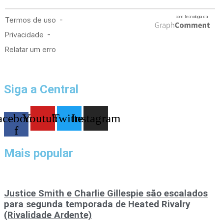
Siga a Central
acebook-
Youtube
Twitter
Instagram
f
Mais popular
Justice Smith e Charlie Gillespie são escalados
para segunda temporada de Heated Rivalry
(Rivalidade Ardente)