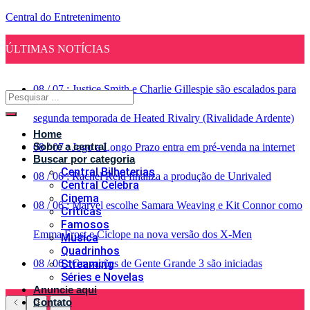
Central do Entretenimento
ÚLTIMAS NOTÍCIAS
08
/
07
:
Justice Smith e Charlie Gillespie são escalados para
segunda temporada de Heated Rivalry (Rivalidade Ardente)
Home
Sobre a central
08
/
07
:
Jogo a Longo Prazo entra em pré-venda na internet
Buscar por categoria
Central Bilheterias
08
/
06
:
Rachel Reid finaliza a produção de Unrivaled
Central Celebra
Cinema
08
/
06
:
Marvel escolhe Samara Weaving e Kit Connor como
Críticas
Famosos
Emma Frost e Ciclope na nova versão dos X-Men
Musica
Quadrinhos
08
/
06
Streaming
:
Gravações de Gente Grande 3 são iniciadas
Séries e Novelas
Anuncie aqui
Contato