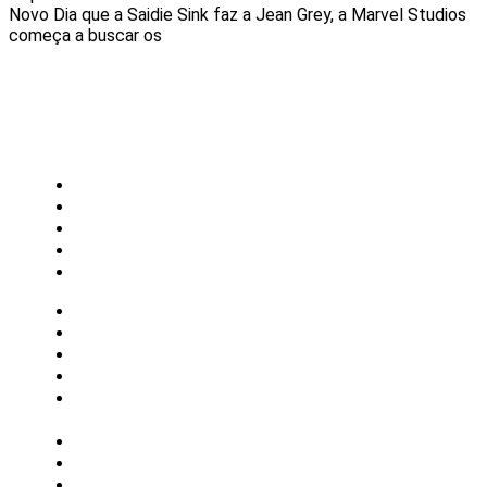
Novo Dia que a Saidie Sink faz a Jean Grey, a Marvel Studios
começa a buscar os
CATEGORIAS
Central Bilheterias
Central Celebra
Cinema
Críticas
Famosos
Central Bilheterias
Central Celebra
Cinema
Críticas
Famosos
Musica
Quadrinhos
Streaming