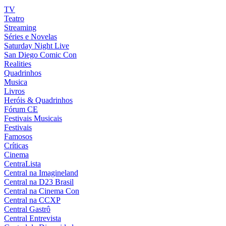
TV
Teatro
Streaming
Séries e Novelas
Saturday Night Live
San Diego Comic Con
Realities
Quadrinhos
Musica
Livros
Heróis & Quadrinhos
Fórum CE
Festivais Musicais
Festivais
Famosos
Críticas
Cinema
CentraLista
Central na Imagineland
Central na D23 Brasil
Central na Cinema Con
Central na CCXP
Central Gastrô
Central Entrevista