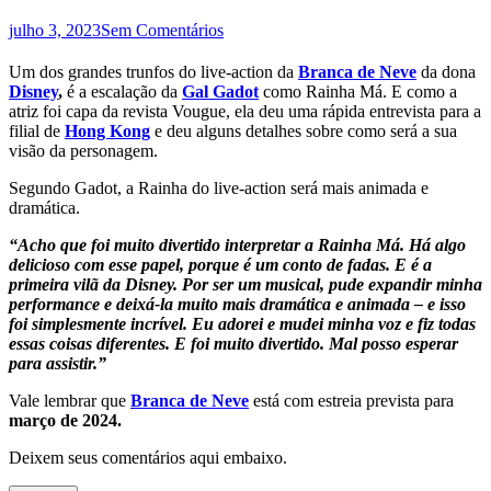
julho 3, 2023
Sem Comentários
Um dos grandes trunfos do live-action da
Branca de Neve
da dona
Disney
,
é a escalação da
Gal Gadot
como Rainha Má. E como a
atriz foi capa da revista Vougue, ela deu uma rápida entrevista para a
filial de
Hong Kong
e deu alguns detalhes sobre como será a sua
visão da personagem.
Segundo Gadot, a Rainha do live-action será mais animada e
dramática.
“Acho que foi muito divertido interpretar a Rainha Má. Há algo
delicioso com esse papel, porque é um conto de fadas. E é a
primeira vilã da Disney. Por ser um musical, pude expandir minha
performance e deixá-la muito mais dramática e animada – e isso
foi simplesmente incrível. Eu adorei e mudei minha voz e fiz todas
essas coisas diferentes. E foi muito divertido. Mal posso esperar
para assistir.”
Vale lembrar que
Branca de Neve
está com estreia prevista para
março de 2024.
Deixem seus comentários aqui embaixo.